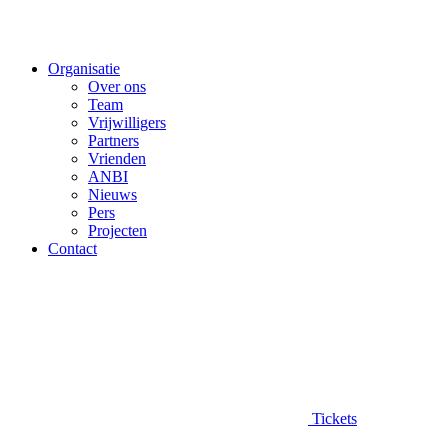
Organisatie
Over ons
Team
Vrijwilligers
Partners
Vrienden
ANBI
Nieuws
Pers
Projecten
Contact
Tickets