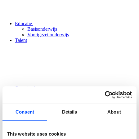
Educatie
Basisonderwijs
Voortgezet onderwijs
Talent
Organisatie
Over ons
Team
Vrijwilligers
Partners
Consent
Details
About
Vrienden
ANBI
Nieuws
Pers
This website uses cookies
Projecten