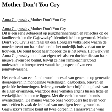
Mother Don't You Cry
Anna Gajewszky
Mother Don't You Cry
Anna Gajewszky
Mother Don't You Cry
Dit is een serie gebaseerd op jeugdherinneringen en reflecties op de
familieverhalen die Gajewszky’s identiteit hebben gevormd. Mother
Don’t You Cry is een regel uit een Hongaars volksliedje waarin de
moeder treurt om haar dochter die het ouderlijk huis verlaat om te
trouwen. De bruid troost haar moeder: zo is het leven. Het werk van
Anna Gajewszky toont haar eigen reis als een dochter die aan haar
nieuwe levenspad begint, terwijl ze haar familieachtergrond
onderzoekt en interpreteert vanuit het perspectief van een
jongvolwassene.
Het verhaal van een familiewordt meestal van generatie op generatie
doorgegeven in mondelinge vertellingen, dagboeken, brieven en
gedeelde herinneringen. Iedere generatie herschrijft dit op basis van
de eigen ervaringen, waardoor deze verhalen ergens tussen fictie en
werkelijkheid komen te liggen. Met die verhalen wordt kennis
overgedragen. De manier waarop onze voorouders het leven voor
ons leefden is vaak de leidraad van ons eigen leven geworden.
Gajewszky’s familie komt uit twee dorpen in Transsylvanië waar