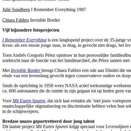
Julie Sundberg
I Remember Everything
1987
Chiara Fabbro
Invisible Border
Vijf bijzondere fotoprojecten
I Remember Everything
is een langlopend project over de 35-jarige 
leven: als een mooie jonge man, in drag, in gevecht met drugs, het lev
Toen Andrés Gregorio Pérez opnieuw in hun persoonlijke familiealbum
zoektocht naar de functie van het familiearchief, die Pérez samen 
Met
Invisible Border
brengt Chiara Fabbro een ode aan Dimitri die me
einde van een levenslang gevecht tegen conservatieve ouders en dorps
Sinds de oprichting in 1958 wees NASA actief toekomstige werkneme
ca. 600 astronauten die de ruimte in zijn gegaan tot op heden geen va
Voor
Mit Euren Spuren
, dat zich laat vertalen als ‘met jouw voetspo
maatschappelijke stigmatisering en discriminatie hebben velen hun sek
in de schijnwerpers.
Bredase muzes geportretteerd door jong talent
Dit laatste project
Mit Euren Spuren
krijgt speciaal voor
Levenslijnen
e