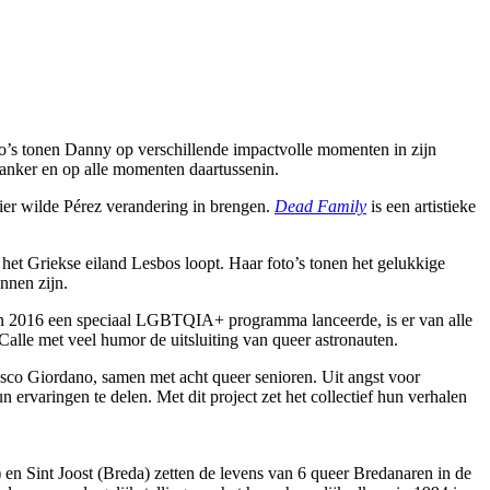
to’s tonen Danny op verschillende impactvolle momenten in zijn
 kanker en op alle momenten daartussenin.
ier wilde Pérez verandering in brengen.
Dead Family
is een artistieke
het Griekse eiland Lesbos loopt. Haar foto’s tonen het gelukkige
nnen zijn.
in 2016 een speciaal LGBTQIA+ programma lanceerde, is er van alle
Calle met veel humor de uitsluiting van queer astronauten.
ncesco Giordano, samen met acht queer senioren. Uit angst voor
ervaringen te delen. Met dit project zet het collectief hun verhalen
n Sint Joost (Breda) zetten de levens van 6 queer Bredanaren in de