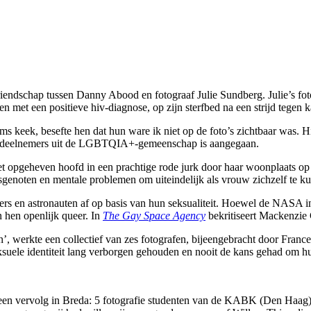
vriendschap tussen Danny Abood en fotograaf Julie Sundberg. Julie’s fo
en met een positieve hiv-diagnose, op zijn sterfbed na een strijd tegen
s keek, besefte hen dat hun ware ik niet op de foto’s zichtbaar was. H
met deelnemers uit de LGBTQIA+-gemeenschap is aangegaan.
t opgeheven hoofd in een prachtige rode jurk door haar woonplaats op 
genoten en mentale problemen om uiteindelijk als vrouw zichzelf te ku
rs en astronauten af op basis van hun seksualiteit. Hoewel de NASA 
n hen openlijk queer. In
The Gay Space Agency
bekritiseert Mackenzie 
ren’, werkte een collectief van zes fotografen, bijeengebracht door Fra
suele identiteit lang verborgen gehouden en nooit de kans gehad om hun 
en vervolg in Breda: 5 fotografie studenten van de KABK (Den Haag) e