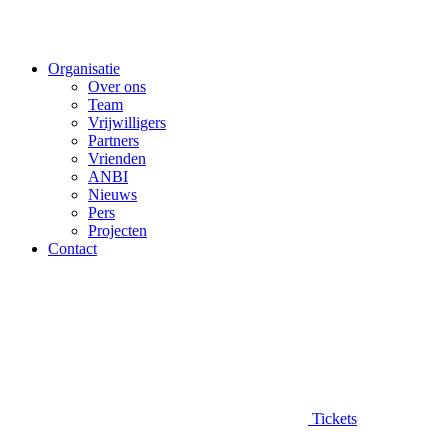
Organisatie
Over ons
Team
Vrijwilligers
Partners
Vrienden
ANBI
Nieuws
Pers
Projecten
Contact
Tickets