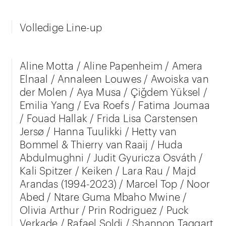
Volledige Line-up
Aline Motta / Aline Papenheim / Amera
Elnaal / Annaleen Louwes / Awoiska van
der Molen / Aya Musa / Çiğdem Yüksel /
Emilia Yang / Eva Roefs / Fatima Joumaa
/ Fouad Hallak / Frida Lisa Carstensen
Jersø / Hanna Tuulikki / Hetty van
Bommel & Thierry van Raaij / Huda
Abdulmughni / Judit Gyuricza Osváth /
Kali Spitzer / Keiken / Lara Rau / Majd
Arandas (1994-2023) / Marcel Top / Noor
Abed / Ntare Guma Mbaho Mwine /
Olivia Arthur / Prin Rodriguez / Puck
Verkade / Rafael Soldi / Shannon Taggart