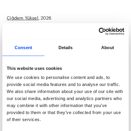
Çiğdem Yüksel
2026
Awoiska van der Molen
De monochrome landschapsfoto’s van Awoiska van der
Consent
Details
About
Molen ontstaan uit het verlangen door te dringen tot
diep in het wezen van de afgezonderde natuurlijke
wereld. Voor The Living Mountain werkte ze samen
This website uses cookies
met componist Thomas Larcher om de beleving van
Larchers geboortegrond – het gebergte in Tirol
We use cookies to personalise content and ads, to
(Oostenrijk) over te brengen in een compositie van
provide social media features and to analyse our traffic.
muziek en beeld.
We also share information about your use of our site with
our social media, advertising and analytics partners who
may combine it with other information that you’ve
Awoiska van der Molen
provided to them or that they’ve collected from your use
of their services.