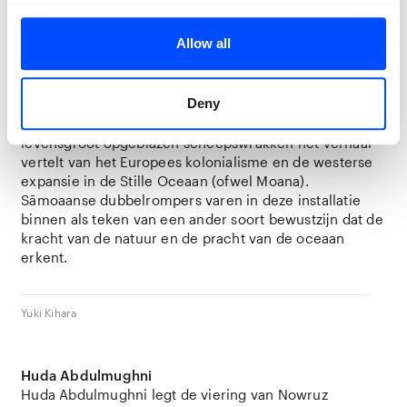
Awoiska van der Molen
The Living
Mountain
2022
Allow all
Yuki Kihara
Deny
Yuki Kihara maakt speciaal voor BredaPhoto de site-
specific installatie
Shipwrecks of Empire
die via
levensgroot opgeblazen scheepswrakken het verhaal
vertelt van het Europees kolonialisme en de westerse
expansie in de Stille Oceaan (ofwel Moana).
Sāmoaanse dubbelrompers varen in deze installatie
binnen als teken van een ander soort bewustzijn dat de
kracht van de natuur en de pracht van de oceaan
erkent.
Yuki Kihara
Huda Abdulmughni
Huda Abdulmughni legt de viering van Nowruz