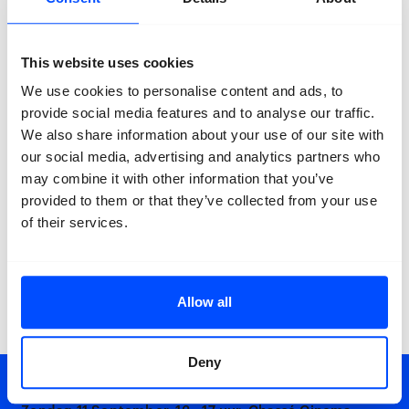
Gesture
Gesture
is een film van Pouya Parsamagham. Als Ali
This website uses cookies
een medisch document onder ogen komt beseft hij dat
de ongeneeslijke genetische aandoening van zijn zoon
We use cookies to personalise content and ads, to
opnieuw terug is. Om zijn familie te beschermen houdt
provide social media features and to analyse our traffic.
hij het nieuws geheim maar hierdoor wordt hij
We also share information about your use of our site with
hulpeloos. Langzaamaan begint hij zich vreemd te
our social media, advertising and analytics partners who
gedragen.
may combine it with other information that you’ve
Er is eveneens werk van
Pouya Parsamagham
te zien in
provided to them or that they’ve collected from your use
de tentoonstelling
Space to Breathe
in de Grote Kerk
of their services.
Breda.
Allow all
Deny
CINEMA OF DREAMS: CONTRAMARÉ + GESTURE,