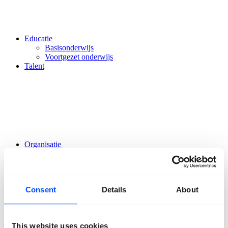
Educatie
Basisonderwijs
Voortgezet onderwijs
Talent
Organisatie
Over ons
Team
Vrijwilligers
Partners
Consent
Details
About
Vrienden
ANBI
Nieuws
Pers
This website uses cookies
Projecten