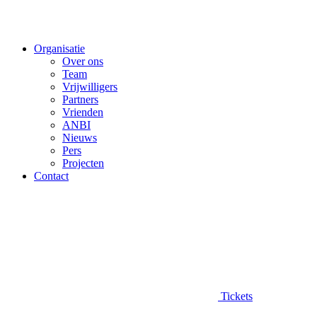
Organisatie
Over ons
Team
Vrijwilligers
Partners
Vrienden
ANBI
Nieuws
Pers
Projecten
Contact
Tickets