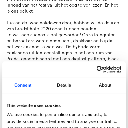
inhoud van het festival uit het oog te verliezen. En het
is ons gelukt!
Tussen de tweelockdowns door, hebben wij de deuren
van BredaPhoto 2020 open kunnen houden.
En wat een succes is het geworden! Onze fotografen
en bezoekers waren opgelucht, dankbaar en blij dat
het werk alsnog te zien was. De hybride vorm
bestaande uit tentoonstellingen in het centrum van
Breda, gecombineerd met een digitaal platform, bleek
een succesformule te zijn. Dankzij alle steun die we
kregen van vrijwilligers, partners en sponsoren,
konden we de ruim vijfenvijftig duizend bezoekers
verwelkomen. Geniet nog eens na met onze
Consent
Details
About
aftermovie!
This website uses cookies
We use cookies to personalise content and ads, to
provide social media features and to analyse our traffic.