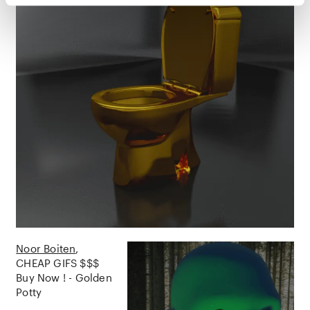
Noor Boiten
CHEAP GIFS $$$
Buy Now ! - Golden
Potty