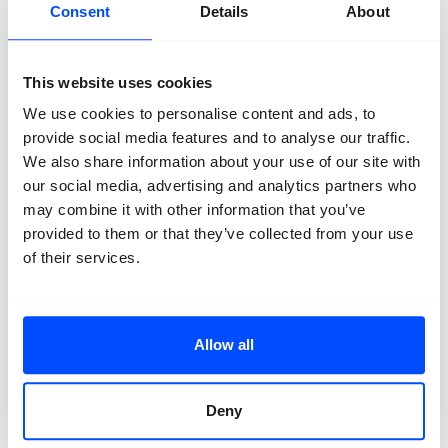
Consent
Details
About
materialisme, in het kielzog van het
hybride kunstobject en zijn voortdurende
strijd om authenticiteit?
This website uses cookies
We use cookies to personalise content and ads, to
provide social media features and to analyse our traffic.
Over Noor Boiten
We also share information about your use of our site with
Noor Boiten (1999, Utrecht, Nederland) is een
our social media, advertising and analytics partners who
multimediakunstenaar die werkt met video, fotografie
en installatie, met een bijzondere interesse in filosofie.
may combine it with other information that you’ve
Boiten woont en werkt in Rotterdam en studeert
provided to them or that they’ve collected from your use
momenteel Photography, Film & the Digital aan de St.
of their services.
Joost School of Art & Design in Breda.
Locatie:
Station
Allow all
Deny