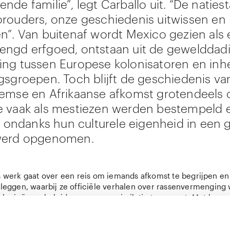
de familie”, legt Carballo uit. “De natiest
rouders, onze geschiedenis uitwissen en
n”. Van buitenaf wordt Mexico gezien als 
ngd erfgoed, ontstaan uit de gewelddad
ng tussen Europese kolonisatoren en in
gsgroepen. Toch blijft de geschiedenis v
emse en Afrikaanse afkomst grotendeels
 vaak als mestiezen werden bestempeld 
it ondanks hun culturele eigenheid in een 
werd opgenomen.
’s werk gaat over een reis om iemands afkomst te begrijpen en
e leggen, waarbij ze officiële verhalen over rassenvermenging
ologieën en beleid van rassenassimilatie tegengaat. Met haar 
amiliegeschiedenis als uitgangspunt probeert de kunstenaar co
uders en deze terug te winnen binnen een voortdurend gema
rafie wordt een medium om een gevoel van verbondenheid me