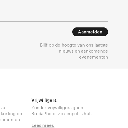
Aanmelden
Blijf op de hoogte van ons laatste
nieuws en aankomende
evenementen
Vrijwilligers.
nze
Zonder vrijwilligers geen
 korting op
BredaPhoto. Zo simpel is het.
enementen
Lees meer.