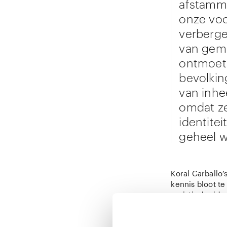
afstammen
onze voo
verberge
van geme
ontmoeti
bevolkin
van inhe
omdat ze
identite
geheel 
Koral Carballo
kennis bloot t
racistische ide
biografie en f
met haar vooro
context. Fotog