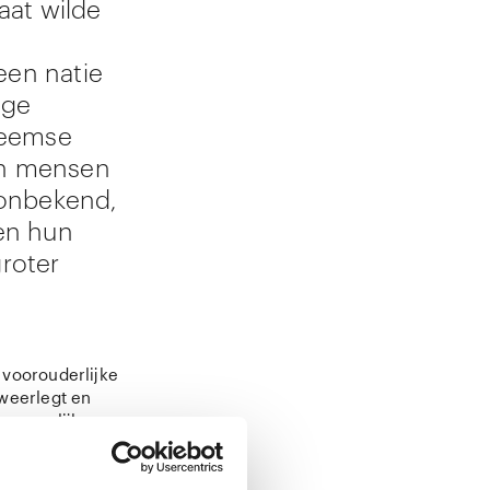
aat wilde
een natie
ige
heemse
an mensen
 onbekend,
en hun
groter
 voorouderlijke
 weerlegt en
persoonlijke
ntact te leggen
rginaliseerde
t het verleden