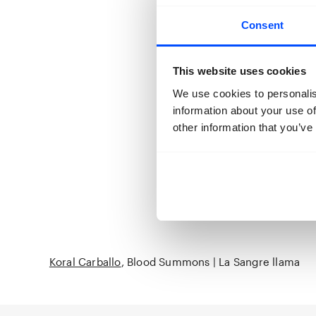
te herstellen. 
Consent
projecteren. H
kunstenaar stel
This website uses cookies
Portretten van
afgewisseld me
We use cookies to personalis
gevoel van thui
information about your use of
eerder onderdr
other information that you’ve
Carballo: “Ik 
klasse die onz
realiteit en dit
Locatie:
Carré 
Koral Carballo
Blood Summons | La Sangre llama