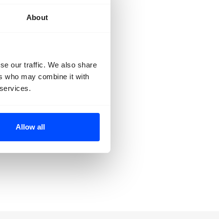
oekomst te
About
aken”, zoals de
worden
oek naar een
se our traffic. We also share
zorgt ervoor dat
ers who may combine it with
orden van
 services.
cht, ras en
xico is een
Allow all