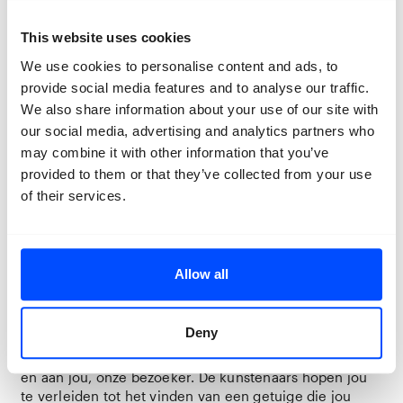
This website uses cookies
‘Ik ben pas vrij in het gelaat van de Ander’
We use cookies to personalise content and ads, to
provide social media features and to analyse our traffic.
Met deze filosofische gedachte als grond onder de
We also share information about your use of our site with
voeten zijn Adelheid en Leendert het onderzoek
our social media, advertising and analytics partners who
aangegaan; Hoe vorm te geven aan je persoonlijke en
kwetsbare levensthema’s in connectie met de ander.
may combine it with other information that you’ve
Vergezeld door 22 waarheidlievende Bredanaars, die
provided to them or that they’ve collected from your use
voor dit project zijn samengebracht in duo’s, zijn allen
of their services.
getuige van andermans ‘reis’. Hoe brengt een
ontmoeting met een voorheen vreemde mij tot een
dieper inzicht in mezelf? Welke spiegel wordt mij
gegeven? Durf ik via de ogen van de ander mijn
Allow all
beschadiging te delen, te verwoorden en in beeld te
brengen?
Deny
In
door de ogen van de ander
, een installatie van
fotografie, poëzie en video openen zij zich aan elkaar
en aan jou, onze bezoeker. De kunstenaars hopen jou
te verleiden tot het vinden van een getuige die jou