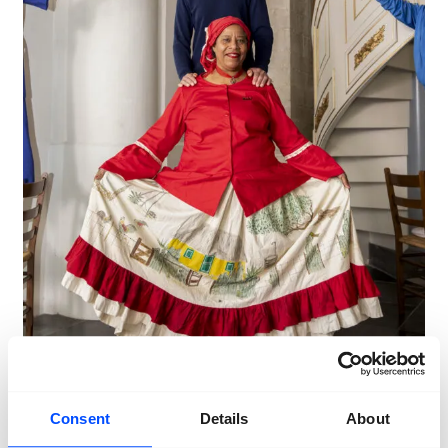
Consent
Details
About
© Adelheid Roosen & Leendert Vooijce
Door de ogen van de ander