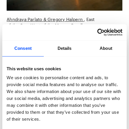
Ahndraya Parlato & Gregory Halpern
East
of the Sun, West of the Moon - Candle
Over Ahndraya Parlato & Gregory Halpern
Consent
Details
About
Ahndraya Parlato
Ahndraya Parlato (1980, Kailua, Hawaï), heeft een BA in
fotografie van Bard College en een Master Fine Arts
This website uses cookies
behaald aan California College of the Arts. Parlato is
professor fotografie aan het Rochester Institute of
We use cookies to personalise content and ads, to
Technology, VS. in 2020 ontving zij de New York
provide social media features and to analyse our traffic.
Foundation for the Arts Joy of Photography Grant. Ze
We also share information about your use of our site with
heeft twee monografieën gepubliceerd,
Who Is
our social media, advertising and analytics partners who
Changed en Who Is Dead
(Mack, 2021) en
A Spectacle
may combine it with other information that you’ve
and Nothing Strange
(Kehrer, 2016). Haar
provided to them or that they’ve collected from your use
samenwerking met Gregory Halpern,
East of the Sun,
West of the Moon
, werd in 2014 gepubliceerd door
of their services.
Études Books.