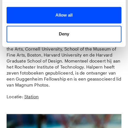
Gregory Halpern
Allow all
Gregory Halpern (1977, Buffalo, VS) heeft een BA in
geschiedenis en literatuur behaald aan Harvard
University, Cambridge, VS. Zijn Master in Fine Arts
Deny
behaalde hij aan California College of the Arts, San
Francisco, VS. Hij doceerde aan California College of
the Arts, Cornell University, School of the Museum of
Fine Arts, Boston, Harvard University en de Harvard
Graduate School of Design. Momenteel doceert hij aan
het Rochester Institute of Technology. Halpern heeft
zeven fotoboeken gepubliceerd, is de ontvanger van
een Guggenheim Fellowship en is een geassocieerd lid
van Magnum Photos.
Locatie:
Station