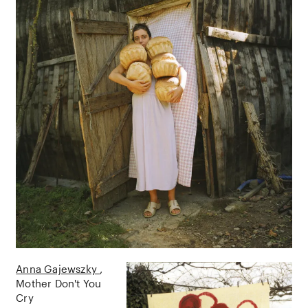
Anna Gajewszky
Mother Don't You
Cry