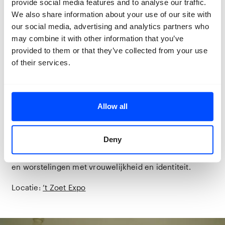
provide social media features and to analyse our traffic.
ergens tussen fictie en werkelijkheid komen te liggen.
We also share information about your use of our site with
Met die verhalen wordt kennis overgedragen. De
our social media, advertising and analytics partners who
manier waarop onze voorouders het leven voor ons
may combine it with other information that you’ve
leefden is vaak de leidraad van ons eigen leven
geworden. Gajewszky’s familie komt uit twee dorpen in
provided to them or that they’ve collected from your use
Transsylvanië waar sterke gehechtheid aan familie,
of their services.
tradities en rituelen haar opvoeding hebben beïnvloed.
Terwijl ze haar eigen leven vormgaf, dat afweek van de
paden van haar voorouders, ontdekte ze toch
verschillende elementen die haar met het verleden
Allow all
van haar familie verbinden. Haar werk bestaat
voornamelijk uit zelfportretten, waarbij ze fictie en
realiteit vermengt om persoonlijke verhalen te
Deny
documenteren en te overstijgen. Haar werk richt zich
op familiebanden, landelijke tradities, dood, trauma’s
en worstelingen met vrouwelijkheid en identiteit.
Locatie:
’t Zoet Expo