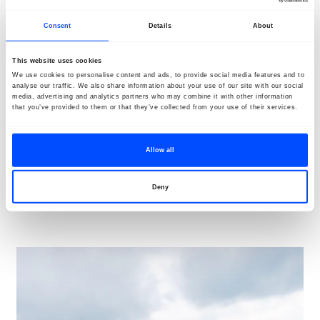
studeerde in 2004 af aan de fotografie-afdeling van St.
Joost Art Academy Breda, gevolgd door een MFA-
Consent
Details
About
programma aan de Universiteit van Barcelona van
2006 tot 2008. Haar werk was te zien in
This website uses cookies
solotentoonstellingen in FOAM museum, C&H Gallery
We use cookies to personalise content and ads, to provide social media features and to
en Melkweg Expo in Amsterdam, MONA Detroit en
analyse our traffic. We also share information about your use of our site with our social
media, advertising and analytics partners who may combine it with other information
Youkobo Art Space in Tokyo. Ze nam ook deel aan
that you’ve provided to them or that they’ve collected from your use of their services.
verschillende groepstentoonstellingen waaronder in
Three Shadows Photography Arts Centre Beijing,
Himalaya Museum Shanghai, Le Botanique Brussels en
Allow all
op Les Recontres de la Photographie Festival in Arles.
Website:
www.annegienvandoorn.com
Deny
Locatie:
Backer en Rueb park