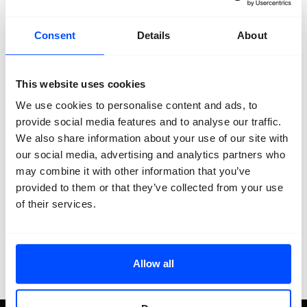
De trein introduceert een element van constante
beweging en creëert zo een dynamische achtergrond
Consent
Details
About
voor een niet-lineair verhaal. Veranderende
landschappen, locaties, culturen en de ritmische
beweging van de trein worden integrale onderdelen
This website uses cookies
van het verhaal. Het geluid voor de installatie is
gecomponeerd door Jonathan Parant en bevat
We use cookies to personalise content and ads, to
opzettelijk vertraagde elektrische gitaardeuntjes. Deze
provide social media features and to analyse our traffic.
opzettelijke manipulatie van het geluid, in combinatie
We also share information about your use of our site with
met opnames van treingeluiden, brengt de hoorbare
our social media, advertising and analytics partners who
elementen op één lijn met de vertraagde beelden.
may combine it with other information that you’ve
Geluid voegt een kenmerkende, meeslepende laag toe
aan de installatie en verbetert de zintuiglijke ervaring
provided to them or that they’ve collected from your use
van de kijkers. De video-installatie biedt een
of their services.
beschouwende verkenning van de wereld waarin we
leven.
Locatie:
Carré Chassé
Allow all