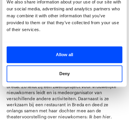
We also share information about your use of our site with
jaar in Nederland maar heeft door persoonlijke
our social media, advertising and analytics partners who
omstandigheden nog geen verblijfstatus. Youla
may combine it with other information that you’ve
studeerde in zijn land van herkomst twee jaar
provided to them or that they’ve collected from your use
accountancy, economie en toen een jaar filosofie. Hij
of their services.
heeft zes jaar in Breda gewoond waar hij vrijwilliger
was bij Stichting Buddy to Buddy en woont nu in het
AZC Grave in afwachting van zijn procedure.
Allow all
Over Asieh Cheldavi – co-maker
De 36-jarige Asieh Cheldavi komt uit Iran, is getrouwd
Deny
en heeft twee kinderen van 15 en 13 jaar. Asieh doet
veel vrijwilligerswerk bij Stichting Buddy to Buddy in
Breda. Zo leidt zij een zwemproject voor vrouwelijke
nieuwkomers leidt en is medeorganisator van
verschillende andere activiteiten. Daarnaast is ze
werkzaam bij een restaurant in Breda en deed ze
onlangs samen met haar dochter mee aan de
theatervoorstelling over nieuwkomers:
Ik ben hier
.