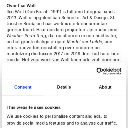
Over Ilse Wolf
Ilse Wolf (Den Bosch, 1991) is fulltime fotograaf sinds
2013. Wolf is opgeleid aan School of Art & Design, St.
Joost in Breda en haar werk is sterk documentair
georiënteerd. Haar eerdere projecten zijn onder meer
Weather Permitting
, dat resulteerde in een publicatie,
en het grootschalige project
Mantel der Liefde
, een
interactieve tentoonstelling over ouderen en
mantelzorg die tussen 2017 en 2019 door het hele land
reisde. Het vrije werk van Wolf kenmerkt zich door een
sterke sociaal-maatschappelijke betrokkenheid. Wolf
bouwt visuele bruggen tussen kunst, cultuur en het
sociale domein met behoud van een sterke eigen
fotografische taal.
Consent
Details
About
Locatie:
Foodhall
This website uses cookies
Over Amara Youla – co-maker
We use cookies to personalise content and ads, to
Amara Youla, iedereen noemt hem Youla, komt uit
provide social media features and to analyse our traffic.
Guinee, is 30 jaar en ongedocumenteerd. Hij is al acht