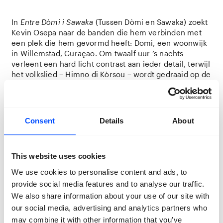
In
Entre Dòmi i Sawaka
(Tussen Dòmi en Sawaka) zoekt
Kevin Osepa naar de banden die hem verbinden met
een plek die hem gevormd heeft: Domi, een woonwijk
in Willemstad, Curaçao. Om twaalf uur ’s nachts
verleent een hard licht contrast aan ieder detail, terwijl
het volkslied – Himno di Kòrsou – wordt gedraaid op de
radio. Dit is een tijdstip waarop geesten zich
manifesteren; een kwetsbaar uur waarin de lucht is
geladen met transformatie, waarin alles mogelijk is en
waarin de kunstenaar begint aan zijn wandelingen. —
Consent
Details
About
Osepa nodigt zijn familieleden – zijn vader, tantes en
ooms, neven en nichten – uit om samen met hem
beelden te creëren. In dit samenwerkingsproces
This website uses cookies
luistert Osepa aandachtig naar de mondelinge
geschiedenissen die zijn familieleden vertellen – lokale
We use cookies to personalise content and ads, to
of familielegendes, geloofsovertuigingen en verhalen
provide social media features and to analyse our traffic.
over ontmoetingen met de spirituele wereld. Geluiden
We also share information about your use of our site with
en narratieven vormen de uitgangspunten waaruit zijn
our social media, advertising and analytics partners who
werk tevoorschijn komt. Beelden worden nieuwe
may combine it with other information that you’ve
mythes op basis van collectief her-bezochte woorden,