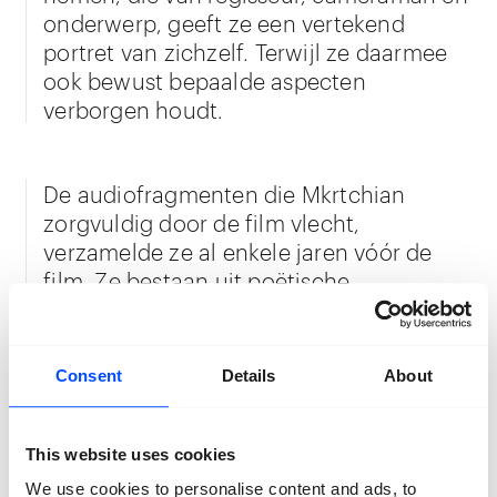
onderwerp, geeft ze een vertekend
portret van zichzelf. Terwijl ze daarmee
ook bewust bepaalde aspecten
verborgen houdt.
De audiofragmenten die Mkrtchian
zorgvuldig door de film vlecht,
verzamelde ze al enkele jaren vóór de
film. Ze bestaan uit poëtische
uitbarstingen, willekeurige gesprekken
met vrienden en vreemden, en
luidruchtige stadsgeluiden. Deze teksten
Consent
Details
About
geven uitdrukking aan de waan van een
stad die verankerd is in trauma. Op het
scherm ziet de kijker jonge mensen die
This website uses cookies
zich wenden tot alcohol, drugs en
We use cookies to personalise content and ads, to