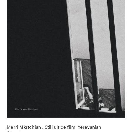
Merri Mkrtchian
Still uit de film 'Yerevanian