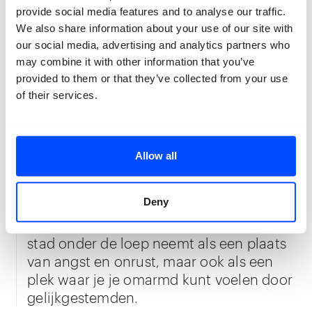
feesten om te ontsnappen aan de
provide social media features and to analyse our traffic.
realiteit om hen heen. Tegelijkertijd
We also share information about your use of our site with
spreekt de film van hoop, weerspiegeld
our social media, advertising and analytics partners who
in het gelach en de genegenheid van de
may combine it with other information that you’ve
jeugd, een bewijs van het feit dat ze zelfs
provided to them or that they’ve collected from your use
in de meest hopeloze situatie elkaar nog
of their services.
hebben.
Allow all
Mkrtchian creëert een opmerkzame mix
van geluid, beeld en tekst om een ruimte
Deny
te bouwen die persoonlijke inzichten kan
oproepen, waarbij je je relatie met een
stad onder de loep neemt als een plaats
van angst en onrust, maar ook als een
plek waar je je omarmd kunt voelen door
gelijkgestemden.