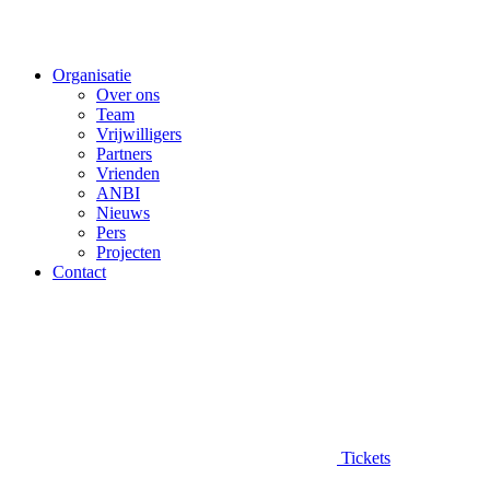
Organisatie
Over ons
Team
Vrijwilligers
Partners
Vrienden
ANBI
Nieuws
Pers
Projecten
Contact
Tickets