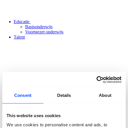
Educatie
Basisonderwijs
Voortgezet onderwijs
Talent
Organisatie
Over ons
Team
Consent
Details
About
Vrijwilligers
Partners
Vrienden
ANBI
This website uses cookies
Nieuws
Pers
We use cookies to personalise content and ads, to
Projecten