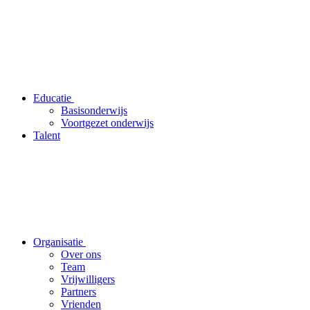
Educatie
Basisonderwijs
Voortgezet onderwijs
Talent
Organisatie
Over ons
Team
Vrijwilligers
Partners
Vrienden