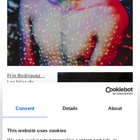
Prin Rodriguez
Los hijos de
Pariacaca
2018 -
Ongoing
Consent
Details
About
This website uses cookies
Prin Rodriguez
Los hijos de
Pariacaca
2018 - Ongoing