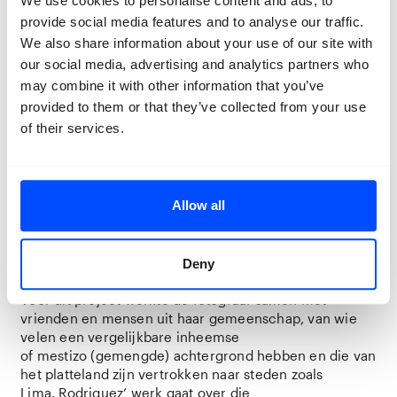
We use cookies to personalise content and ads, to
provide social media features and to analyse our traffic.
We also share information about your use of our site with
In dit fotografische werk brengt Rodriguez de
our social media, advertising and analytics partners who
avonturen van Pariacaca’s kinderen naar het
may combine it with other information that you’ve
heden, voorbij generaties, binnen het grondgebied dat
provided to them or that they’ve collected from your use
nu Peru is. Een verhaal van continuïteit en veerkracht,
of their services.
gestoeld op het voortbestaan van de inheemse visie op
de kosmos. De foto’s
tonen overweldigende landschappen, stadsgezichten
en portretten, terwijl kleur en licht het beeldvlak
Allow all
binnenvallen. Pariacaca’s kinderen lijken betoverd, hun
identiteiten en persoonlijkheden ontvouwen zich
terwijl ze dansen en dromen. De nacht versterkt dit
droomachtige effect.
Deny
Voor dit project werkte de fotograaf samen met
vrienden en mensen uit haar gemeenschap, van wie
velen een vergelijkbare inheemse
of mestizo (gemengde) achtergrond hebben en die van
het platteland zijn vertrokken naar steden zoals
Lima. Rodriguez’ werk gaat over die