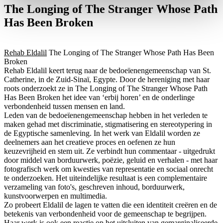
The Longing of The Stranger Whose Path
Has Been Broken
Rehab Eldalil
The Longing of The Stranger Whose Path Has Been
Broken
Rehab Eldalil keert terug naar de bedoeïenengemeenschap van St.
Catherine, in de Zuid-Sinaï, Egypte. Door de hereniging met haar
roots onderzoekt ze in The Longing of The Stranger Whose Path
Has Been Broken het idee van ‘erbij horen’ en de onderlinge
verbondenheid tussen mensen en land.
Leden van de bedoeïenengemeenschap hebben in het verleden te
maken gehad met discriminatie, stigmatisering en stereotypering in
de Egyptische samenleving. In het werk van Eldalil worden ze
deelnemers aan het creatieve proces en oefenen ze hun
keuzevrijheid en stem uit. Ze verbindt hun commentaar - uitgedrukt
door middel van borduurwerk, poëzie, geluid en verhalen - met haar
fotografisch werk om kwesties van representatie en sociaal onrecht
te onderzoeken. Het uiteindelijke resultaat is een complementaire
verzameling van foto's, geschreven inhoud, borduurwerk,
kunstvoorwerpen en multimedia.
Zo probeert Eldalil de lagen te vatten die een identiteit creëren en de
betekenis van verbondenheid voor de gemeenschap te begrijpen.
Haar werk is ook een reactie op het uitsluiten van gemarginaliseerde