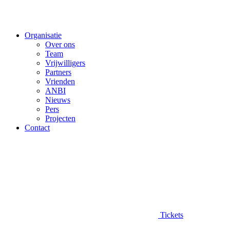
Organisatie
Over ons
Team
Vrijwilligers
Partners
Vrienden
ANBI
Nieuws
Pers
Projecten
Contact
Tickets