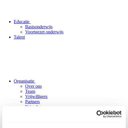
Educatie
Basisonderwijs
Voortgezet onderwijs
Talent
Organisatie
Over ons
Team
Vrijwilligers
Partners
Vrienden
ANBI
Nieuws
Pers
Projecten