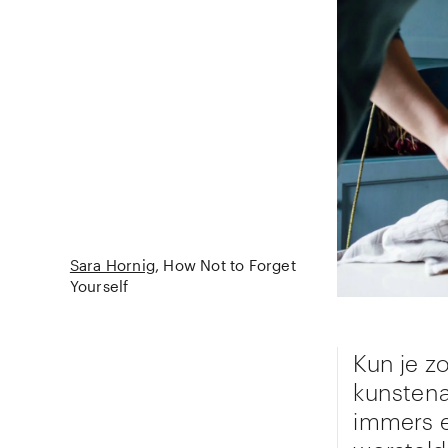
Sara Hornig
How Not to Forget
Yourself
Kun je z
kunstenaa
immers e