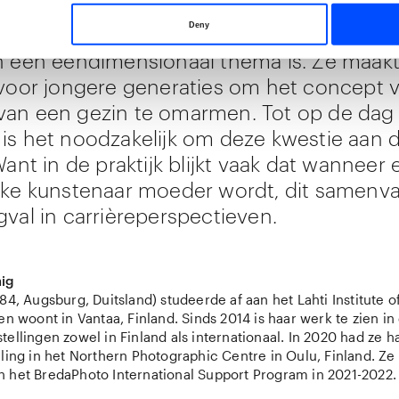
en hun artistieke praktijk om de problemat
cht te brengen en aan te tonen dat moe
Deny
n een eendimensionaal thema is. Ze maak
 voor jongere generaties om het concept 
an een gezin te omarmen. Tot op de dag
is het noodzakelijk om deze kwestie aan d
Want in de praktijk blijkt vaak dat wanneer
jke kunstenaar moeder wordt, dit samenva
gval in carrièreperspectieven.
nig
84, Augsburg, Duitsland) studeerde af aan het Lahti Institute o
en woont in Vantaa, Finland. Sinds 2014 is haar werk te zien in
ellingen zowel in Finland als internationaal. In 2020 had ze h
ling in het Northern Photographic Centre in Oulu, Finland. Ze
 het BredaPhoto International Support Program in 2021-2022.