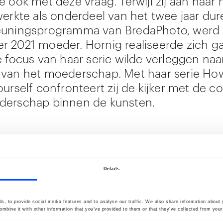
e ook met deze vraag. Terwijl zij aan haar
werkte als onderdeel van het twee jaar du
euningsprogramma van BredaPhoto, werd 
 2021 moeder. Hornig realiseerde zich 
e focus van haar serie wilde verleggen naa
van het moederschap. Met haar serie Ho
urself confronteert zij de kijker met de c
derschap binnen de kunsten.
ijk overstijgt How Not to Forget Yourself h
ijke door intieme portretten van haar en 
. Moederschap binnen de kunstwereld is s
Details
 seventies’ steeds vaker een onderwerp g
welijke en mannelijke kunstenaars. Kunste
, to provide social media features and to analyse our traffic. We also share information about y
ijkstra, Marlene Dumas en Louise Bourgeo
mbine it with other information that you’ve provided to them or that they’ve collected from your 