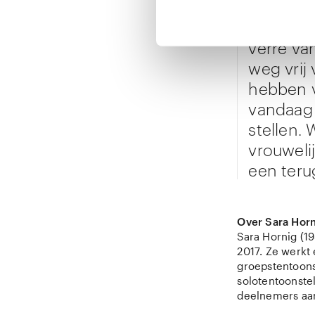
gebruikt
de aanda
verre va
weg vrij
hebben v
vandaag 
stellen. 
vrouweli
een teru
Over Sara Hor
Sara Hornig (19
2017. Ze werkt 
groepstentoonst
solotentoonstel
deelnemers aan