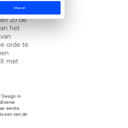
iek onder
derschap
Allow all
ten zo de
van het
 van
e orde te
 een
lt met
f Design in
 diverse
aar eerste
 is een van de