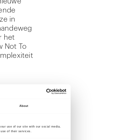
 nieuwe
rende
ze in
gaandeweg
r het
w Not To
omplexiteit
et
haar zoon
inds de
About
eworden
naars als
our use of our site with our social media,
is
use of their services.