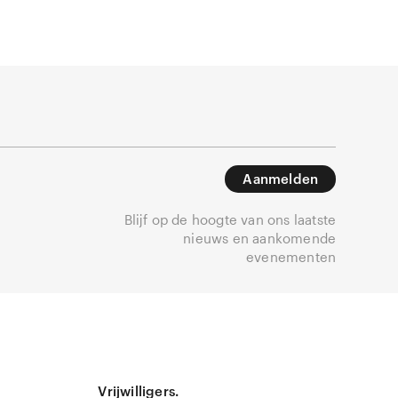
Aanmelden
Blijf op de hoogte van ons laatste
nieuws en aankomende
evenementen
Vrijwilligers.