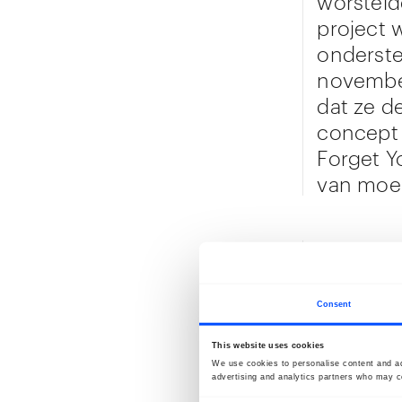
worsteld
project 
onderst
november
dat ze d
concept 
Forget Yo
van moe
Uiteindel
persoonl
te tonen
Consent
‘roaring
This website uses cookies
van vrou
We use cookies to personalise content and ads
Rineke D
advertising and analytics partners who may co