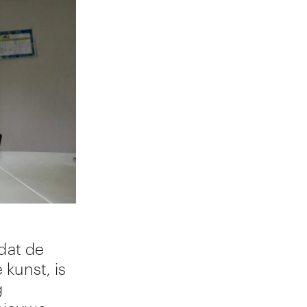
dat de
 kunst, is
g