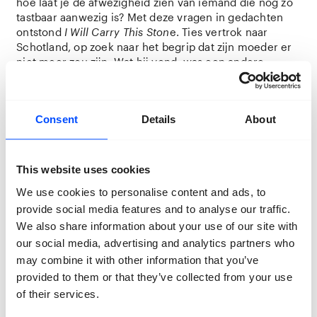
hoe laat je de afwezigheid zien van iemand die nog zo
tastbaar aanwezig is? Met deze vragen in gedachten
ontstond
I Will Carry This Ston
e. Ties vertrok naar
Schotland, op zoek naar het begrip dat zijn moeder er
niet meer zou zijn. Wat hij vond, was een andere
manier van omgaan met verlies dan de manier die ons
zo vaak wordt aangeleerd.
Consent
Details
About
Met behulp van zijn familiearchief en elementen uit
de Schotse folklore en traditie wil de fotograaf ons
laten zien dat afwezigheid niet absoluut is. Verlies laat
sporen van aanwezigheid achter, waardoor het
This website uses cookies
verleden kan bepalen hoe we het heden interpreteren,
We use cookies to personalise content and ads, to
en dragen. Rouw is geen last om opzij te zetten, maar
provide social media features and to analyse our traffic.
een steen die met trots gedragen mag worden.
We also share information about your use of our site with
our social media, advertising and analytics partners who
Ties van de Water
may combine it with other information that you’ve
provided to them or that they’ve collected from your use
of their services.