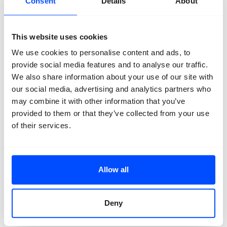
Consent
Details
About
This website uses cookies
We use cookies to personalise content and ads, to
Sip First
provide social media features and to analyse our traffic.
We also share information about your use of our site with
Koffie bij Teun
our social media, advertising and analytics partners who
may combine it with other information that you’ve
provided to them or that they’ve collected from your use
of their services.
BredaPhoto koffie to go bij Teun
Start je BredaPhoto dag goed met een heerlijke koffie
to go naar keuze met korting. Perfect om mee te
nemen tijdens je wandeling van locatie naar locatie.
Allow all
10 % korting op alle koffie to go
Bekijk
hier
de openingstijden van Koffie bij Teun.
Deny