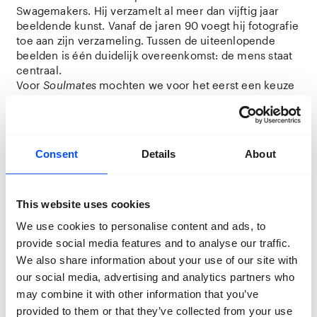
Swagemakers. Hij verzamelt al meer dan vijftig jaar
beeldende kunst. Vanaf de jaren 90 voegt hij fotografie
toe aan zijn verzameling. Tussen de uiteenlopende
beelden is één duidelijk overeenkomst: de mens staat
centraal.
Voor
Soulmates
mochten we voor het eerst een keuze
maken uit de foto’s van Henri Swagemakers, aangevuld
met enkele andere kunstwerken. Ook ontdek je in de
tentoonstelling alles over de totstandkoming van deze
unieke verzameling.
Consent
Details
About
Zie, hoor en voel – Wander/Wonder
This website uses cookies
Kunstenaar en filosoof Annemijn Rijk creëert
zintuiglijke en experimentele belevingen.
We use cookies to personalise content and ads, to
In
Soulmates
kun je een speciaal voor deze
provide social media features and to analyse our traffic.
tentoonstelling gemaakte beleving live meemaken of
We also share information about your use of our site with
met behulp van onze audiotour zelf ervaren. Dwaal
our social media, advertising and analytics partners who
door
Soulmates
, open je blik en laat een aantal
may combine it with other information that you’ve
kunstwerken tot je spreken. Zo heb je fotografie niet
provided to them or that they’ve collected from your use
eerder ervaren!