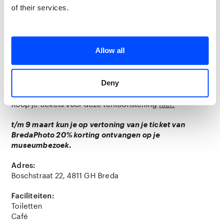
Doe je live mee? Let op: per beleving kunnen er
of their services.
maximaal 12 personen deelnemen. Koop
hier
tickets.
Allow all
Praktische informatie
Let op: deze tentoonstelling is onderdeel van het
Extended programma. Een BredaPhoto ticket is hier
Deny
niet geldig.
Koop je tickets voor deze tentoonstelling
hier.
t/m 9 maart kun je op vertoning van je ticket van
BredaPhoto 20% korting ontvangen op je
museumbezoek.
Adres:
Boschstraat 22, 4811 GH Breda
Faciliteiten:
Toiletten
Café