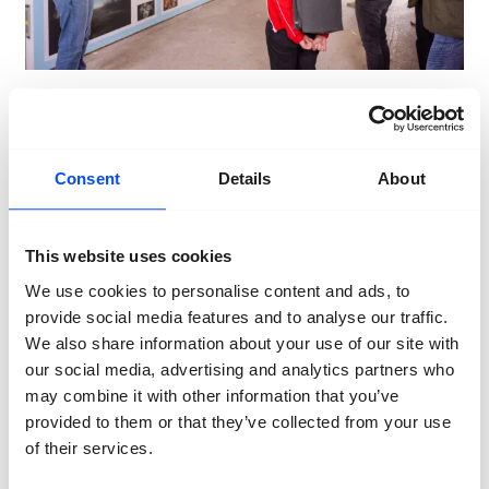
Een onvergetelijke dag
Consent
Details
About
We bieden je een exclusieve rondleiding op het
festival aan plus een heerlijke lunch of
borrelarrangement en/of diner in het stijlvolle pop-up
café van Carré Chassé (Chasséveld 3A). Alles verzorgd
This website uses cookies
en jij ontzorgd zodat je alle tijd en aandacht voor je
We use cookies to personalise content and ads, to
collega’s en zakenrelaties hebt. Een enthousiast team
provide social media features and to analyse our traffic.
van BredaPhoto en Culinice maakt van jullie
evenement een onvergetelijke dag. Al mogelijk vanaf
We also share information about your use of our site with
20 personen.
our social media, advertising and analytics partners who
may combine it with other information that you’ve
provided to them or that they’ve collected from your use
of their services.