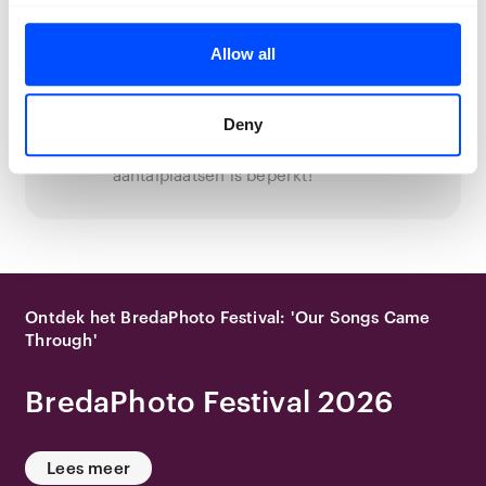
Allow all
Interesse gewekt? Informeer dan naar de
mogelijkheden: info@bredaphoto.nl
onder vermelding van: Zakelijk
Deny
evenement BredaPhoto 2026
Wees er vroeg bij, want het
aantalplaatsen is beperkt!
Ontdek het BredaPhoto Festival: 'Our Songs Came
Through'
BredaPhoto Festival 2026
Lees meer