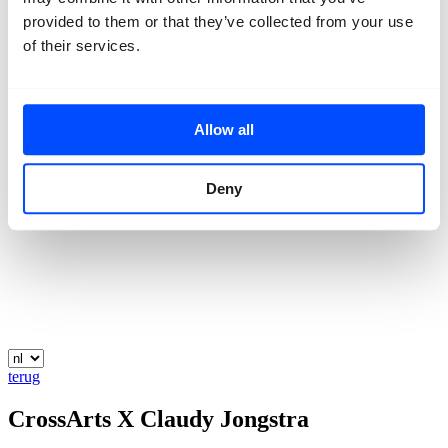
Contact
provided to them or that they’ve collected from your use
of their services.
Allow all
Deny
terug
CrossArts X Claudy Jongstra