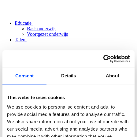
Educatie
Basisonderwijs
Voortgezet onderwijs
Talent
Consent
Details
About
Organisatie
Over ons
This website uses cookies
Team
Vrijwilligers
We use cookies to personalise content and ads, to
Partners
Vrienden
provide social media features and to analyse our traffic.
ANBI
We also share information about your use of our site with
Nieuws
our social media, advertising and analytics partners who
Pers
Projecten
may combine it with other information that you’ve