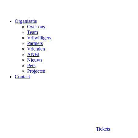
Organisatie
Over ons
Team
Vrijwilligers
Partners
Vrienden
ANBI
Nieuws
Pers
Projecten
Contact
Tickets