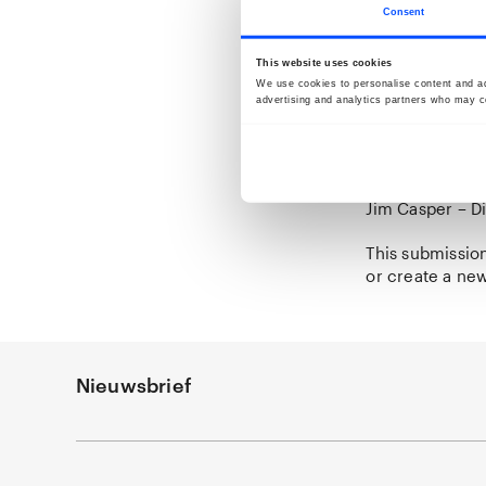
Consent
Jury:
This website uses cookies
Denise Camargo 
We use cookies to personalise content and ads
BredaPhoto 20
advertising and analytics partners who may co
Mohamed Somji 
Tanvi Mishra –
Reinout van de
Fleur van Muis
Jim Casper – D
This submission
or create a ne
Nieuwsbrief