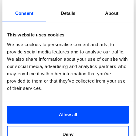
Natacha de Mahieu
– Theatre of Authenticity
(KASK, School of Arts, Gent)
Consent
Details
About
Ilmari Pylvänäinen
– Five Hundred Years Dungeon
(LAB University of Applied Sciences, Lahti)
This website uses cookies
Ivan Tomasevic
– Plima
We use cookies to personalise content and ads, to
(KASK, Royal Academy of Fine Arts, Antwerpen)
provide social media features and to analyse our traffic.
Quinten Vermeulen
– Een oude ziel en een rosse kop
We also share information about your use of our site with
(Luca School of Arts, St. Lukas, Brussel)
our social media, advertising and analytics partners who
may combine it with other information that you’ve
Carlijne de Wit
–
Cassandra
provided to them or that they’ve collected from your use
(HKU, Utrecht)
of their services.
Over het International Talent Program
Het BredaPhoto International Talent Program (ITP) is
Allow all
een Europees samenwerkingsproject van BredaPhoto
en verschillende Europese kunstacademies. Het ITP
bestaat sinds 2010. Het doel is om opkomend
Deny