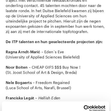
traject met verschillende feedbackrondes en
onderling contact. 45 talenten mochten door naar de
laatste ronde. In het Duitse Bielefeld kwamen zij bijeen
op de University of Applied Sciences om hun
uiteindelijke project te pitchen. Hieruit zijn de negen
exposanten gekozen die in september hun werk tonen,
zij aan zij met de internationale topfotografen.
De ITP talenten en hun geselecteerde projecten zijn:
Ragna Arndt-Marić
– Eden´s Eve
(University of Applied Sciences Bielefeld)
Noor Boiten
– CHEAP GIFS $$$ Buy Now !
(St. Joost School of Art & Design, Breda)
Nele Bogaerts
– Freedom Regained
(Luca School of Arts, Narafi, Brussel)
Franciska Legát
–
Hellish Eden
(MOME University of Art and Design, Boedapest)