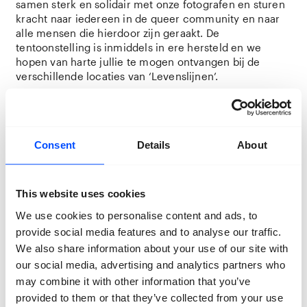
samen sterk en solidair met onze fotografen en sturen
kracht naar iedereen in de queer community en naar
alle mensen die hierdoor zijn geraakt. De
tentoonstelling is inmiddels in ere hersteld en we
hopen van harte jullie te mogen ontvangen bij de
verschillende locaties van ‘Levenslijnen’.
— BredaPhoto & Pride Photo
Met meer dan 150 gasten vierden we zaterdag de
Consent
Details
About
opening van ‘Levenslijnen’. Foto: Jeike Wullms
De tentoonstelling in het Valkenbergpark is met hulp
van vele vrijwilligers in ere hersteld
This website uses cookies
We use cookies to personalise content and ads, to
provide social media features and to analyse our traffic.
We also share information about your use of our site with
our social media, advertising and analytics partners who
may combine it with other information that you’ve
provided to them or that they’ve collected from your use