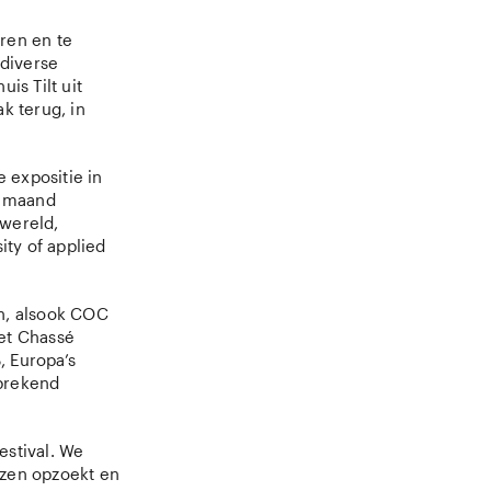
ren en te
diverse
is Tilt uit
k terug, in
e expositie in
n maand
 wereld,
ty of applied
en, alsook COC
het Chassé
, Europa’s
sprekend
estival. We
nzen opzoekt en