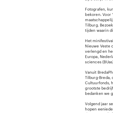
Fotografen, ku
bekoren. Voor 
maatschappelijk
Tilburg. Bezoek
tijden waarin d
Het minifestiva
Nieuwe Veste 
verlengd en he
Europa, Nederl
sciences (BUas
Vanuit BredaPh
Tilburg-Breda,
Cultuurfonds, 
grootste bedri
bedanken we gr
Volgend jaar s
hopen eenieder