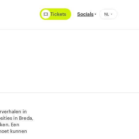
Tickets
Socials
rverhalen in
ities in Breda,
eken. Een
 moet kunnen