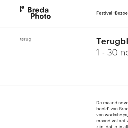
Festival
Bezoe
Terugbl
terug
1 - 30 
De maand novem
beeld’ van Bre
van workshops,
maand vol activ
zijn, dat je in