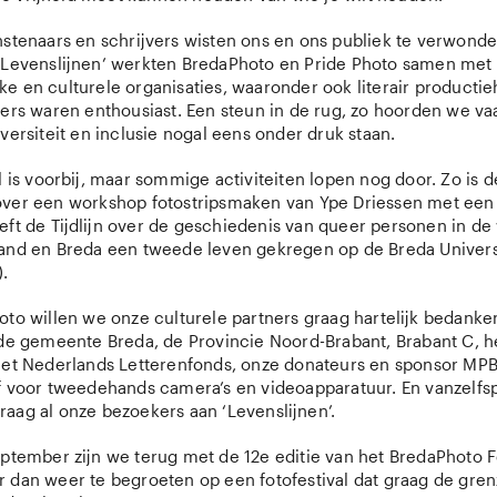
nstenaars en schrijvers wisten ons en ons publiek te verwonde
‘Levenslijnen’ werkten BredaPhoto en Pride Photo samen met 
e en culturele organisaties, waaronder ook literair productiehu
ers waren enthousiast. Een steun in de rug, zo hoorden we vaa
iversiteit en inclusie nogal eens onder druk staan.
l is voorbij, maar sommige activiteiten lopen nog door. Zo is d
over een workshop fotostripsmaken van Ype Driessen met ee
eft de Tijdlijn over de geschiedenis van queer personen in de
and en Breda een tweede leven gekregen op de Breda Universi
).
oto willen we onze culturele partners graag hartelijk bedank
 de gemeente Breda, de Provincie Noord-Brabant, Brabant C, 
het Nederlands Letterenfonds, onze donateurs en sponsor MPB
jf voor tweedehands camera’s en videoapparatuur. En vanzelf
aag al onze bezoekers aan ‘Levenslijnen’.
eptember zijn we terug met de 12e editie van het BredaPhoto F
 dan weer te begroeten op een fotofestival dat graag de gre