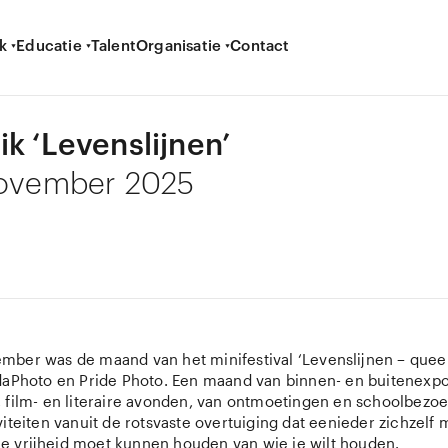
k
Educatie
Talent
Organisatie
Contact
ik ‘Levenslijnen’
november 2025
ber was de maand van het minifestival ‘Levenslijnen – quee
daPhoto en Pride Photo. Een maand van binnen- en buitenexpos
 film- en literaire avonden, van ontmoetingen en schoolbezo
iteiten vanuit de rotsvaste overtuiging dat eenieder zichzelf
 alle vrijheid moet kunnen houden van wie je wilt houden.