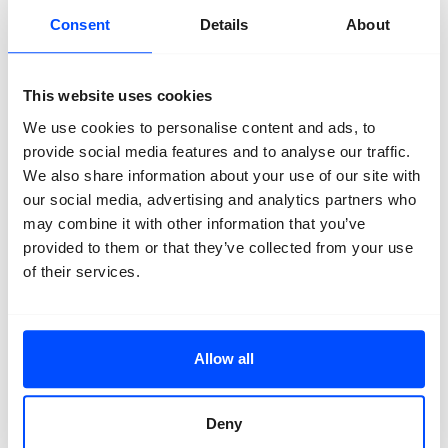
Ter gelegenheid van
Vrije Vogels
heeft het Filmhuis
Breda een
speciaal filmprogramma
samengesteld.
Consent
Details
About
Gedurende de looptijd van de tentoonstelling kun je
elke maand op een donderdagavond naar een film die
aansluit op
Vrije Vogels
:
This website uses cookies
Donderdag 28 september
All that Breathes
We use cookies to personalise content and ads, to
Donderdag 26 oktober
Lady Bird
provide social media features and to analyse our traffic.
Donderdag 9 november
The Birds
We also share information about your use of our site with
Donderdag 30 november
Winged Migration
our social media, advertising and analytics partners who
Meerdere keren in de herfstvakantie:
Shooom’s
may combine it with other information that you’ve
Avontuur
en
Kauwboy
provided to them or that they’ve collected from your use
Vrije Vogels Wandeling
of their services.
Heb je na het bezoeken van de tentoonstelling
Vrije
Vogels
zin om de binnenstad van Breda met een
andere blik te bekijken? Laat je verrassen door de Vrije
Vogels Wandeling. Bezoek de installatie van Tina
Allow all
Farifteh in Galerie Ecker, eet in een vogelnestje, geniet
van het uitzicht vanuit de rooftopbar en bekijk een
aantal van de prachtige muurschilderingen in de stad.
Deny