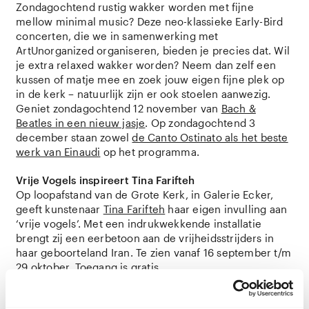
Zondagochtend rustig wakker worden met fijne
mellow minimal music? Deze neo-klassieke Early-Bird
concerten, die we in samenwerking met
ArtUnorganized organiseren, bieden je precies dat. Wil
je extra relaxed wakker worden? Neem dan zelf een
kussen of matje mee en zoek jouw eigen fijne plek op
in de kerk – natuurlijk zijn er ook stoelen aanwezig.
Geniet zondagochtend 12 november van
Bach &
Beatles in een nieuw jasje
. Op zondagochtend 3
december staan zowel
de Canto Ostinato als het beste
werk van Einaudi
op het programma.
Vrije Vogels inspireert Tina Farifteh
Op loopafstand van de Grote Kerk, in Galerie Ecker,
geeft kunstenaar
Tina Farifteh
haar eigen invulling aan
‘vrije vogels’. Met een indrukwekkende installatie
brengt zij een eerbetoon aan de vrijheidsstrijders in
haar geboorteland Iran. Te zien vanaf 16 september t/m
29 oktober. Toegang is gratis.
Filmprogramma