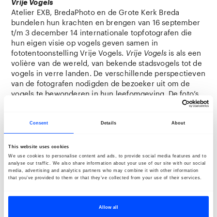
Vrije Vogels
Atelier EXB, BredaPhoto en de Grote Kerk Breda
bundelen hun krachten en brengen van 16 september
t/m 3 december 14 internationale topfotografen die
hun eigen visie op vogels geven samen in
fototentoonstelling Vrije Vogels.
Vrije Vogels
is als een
volière van de wereld, van bekende stadsvogels tot de
vogels in verre landen. De verschillende perspectieven
van de fotografen nodigden de bezoeker uit om de
vogels te bewonderen in hun leefomgeving. De foto’s
tonen de verscheidenheid aan werelden waarin vogels
leven en roepen tegelijkertijd vragen op over
bedreigingen voor hun leefomgeving, waarvan
Consent
Details
About
klimaatverandering de meest alarmerende is. Dat de
tentoonstelling plaatsvindt in de Grote Kerk Breda
This website uses cookies
geeft de tentoonstelling een extra dimensie; van
We use cookies to personalise content and ads, to provide social media features and to
oudsher worden vogels en hun vleugels gezien als
analyse our traffic. We also share information about your use of our site with our social
media, advertising and analytics partners who may combine it with other information
symbool van verbinding tussen de mens en het
that you’ve provided to them or that they’ve collected from your use of their services.
hogere. Ook in de Grote Kerk Breda vinden we een
verscheidenheid aan vogels en hun symbolische
betekenissen terug.
Klik hier voor uitgebreide info.
Allow all