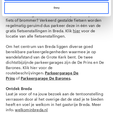
Route en parkeren
Deny
De Grote Kerk Breda is goed te bereiken vanaf station
Breda en is ongeveer 12 minuten lopen. Kom je met de
fiets of brommer? Verkeerd gestalde fietsen worden
regelmatig geruimd dus parkeer deze in één van de
gratis fietsenstallingen in Breda. Klik
hier
voor de
locatie van alle fietsenstallingen.
Om het centrum van Breda liggen diverse goed
bereikbare parkeergelegenheden waarmee je op
wandelafstand van de Grote Kerk bent. De twee
dichtstbijzijnde parkeergarages zijn de De Prins en De
Barones. Klik hier voor de
routebeschrijvingen:
Parkeergarage De
Prins
of
Parkeergarage De Barones
.
Ontdek Breda
Laat je voor of na jouw bezoek aan de tentoonstelling
verrassen door al het overige dat de stad je te bieden
heeft en voel je welkom in het gastvrije Breda. Meer
info:
welkominbreda.nl