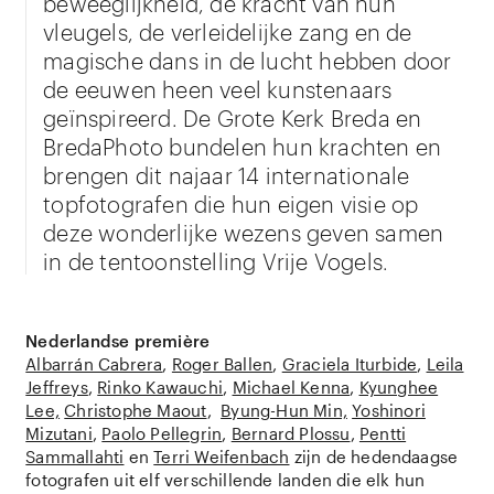
beweeglijkheid, de kracht van hun
vleugels, de verleidelijke zang en de
magische dans in de lucht hebben door
de eeuwen heen veel kunstenaars
geïnspireerd. De Grote Kerk Breda en
BredaPhoto bundelen hun krachten en
brengen dit najaar 14 internationale
topfotografen die hun eigen visie op
deze wonderlijke wezens geven samen
in de tentoonstelling Vrije Vogels.
Nederlandse première
Albarrán Cabrera
,
Roger Ballen
,
Graciela Iturbide
,
Leila
Jeffreys
,
Rinko Kawauchi
,
Michael Kenna
,
Kyunghee
Lee,
Christophe Maout
,
Byung-Hun Min,
Yoshinori
Mizutani
,
Paolo Pellegrin
,
Bernard Plossu
,
Pentti
Sammallahti
en
Terri Weifenbach
zijn de hedendaagse
fotografen uit elf verschillende landen die elk hun