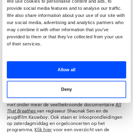
We use cookies to personalise content and ads, to
roepen tegelijkertijd vragen op over bedreigingen voor
provide social media features and to analyse our traffic.
hun leefomgeving, waarvan klimaatverandering de
meest alarmerende is. Dat de tentoonstelling
We also share information about your use of our site with
plaatsvindt in de Grote Kerk Breda geeft de
our social media, advertising and analytics partners who
tentoonstelling een extra dimensie; van oudsher
may combine it with other information that you’ve
worden vogels en hun vleugels gezien als symbool van
provided to them or that they’ve collected from your use
verbinding tussen de mens en het hogere.
of their services.
Randprogramma Vrije Vogels
Rondom de tentoonstelling
Vrije Vogels
organiseren de
Allow all
Grote Kerk Breda en BredaPhoto een
uitgebreid
randprogramma
. Zo ontwikkelden we de speurtocht
voor jong én oud om zowel in de tentoonstelling als in
Deny
de kerk zelf vogels te spotten. In samenwerking met
Filmhuis Breda is er een toepasselijk
filmprogramma
met onder meer de veelbekroonde documentaire
All
That Breathes
van regisseur Shaunak Sen en de
jeugdfilm
Kauwboy
. Ook staan er inlooprondleidingen
op zaterdagmiddag en orgelconcerten op het
programma.
Klik hier
voor een overzicht van de