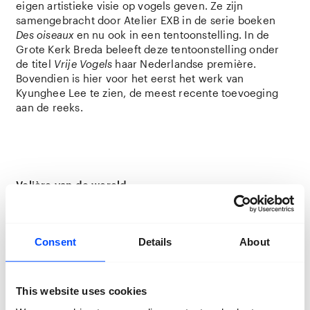
eigen artistieke visie op vogels geven. Ze zijn
samengebracht door Atelier EXB in de serie boeken
Des oiseaux
en nu ook in een tentoonstelling. In de
Grote Kerk Breda beleeft deze tentoonstelling onder
de titel
Vrije Vogels
haar Nederlandse première.
Bovendien is hier voor het eerst het werk van
Kyunghee Lee te zien, de meest recente toevoeging
aan de reeks.
Volière van de wereld
Vrije Vogels
is als een volière van de wereld, van
bekende stadsvogels tot de vogels in verre landen. De
verschillende perspectieven van de fotografen
Consent
Details
About
nodigen de bezoeker uit om de vogels te bewonderen
in hun leefomgeving. Soms als snel passerende
schaduwen tegen het felle licht van de zon, dan weer
oog in oog in close-up. De foto’s tonen de
This website uses cookies
verscheidenheid aan werelden waarin vogels leven en