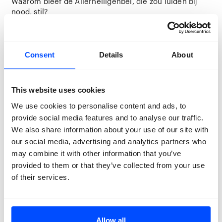
Waarom bleef de Allerheiligenbel, die zou luiden bij
nood, stil?
Iets of iemand blaast in het kerkje de laatste kaars uit.
Het belooft een vreselijke nacht te worden.
Consent
Details
About
Tot het wonder.
This website uses cookies
Het begint met dat iemand naar de kapel gaat om een
kaars opnieuw aan te steken, voor jou. Wie het is maakt
We use cookies to personalise content and ads, to
niet uit, misschien is er één visser in het dorp die niet
provide social media features and to analyse our traffic.
nijdig maar benijdend naar je heeft gekeken, die soms
We also share information about your use of our site with
vluchtig zijn visnet over zijn benen drapeerde, om te
our social media, advertising and analytics partners who
voelen hoe dat is.
may combine it with other information that you’ve
Wie het kaarsje ook aanstak, de Madonna met de
provided to them or that they’ve collected from your use
vissenstaart geeft eindelijk antwoord.
of their services.
Want, als in jouw woonkamer indringers staan, als hun
blikken over de foto’s gaan, begint er zachtjes iets te
ratelen.
Allow all