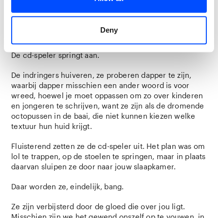
De iconen. Ze trillen in hun lijstjes. Water sijpelt uit de
schilderijen van zeemeerminnen, de houten schepen
Deny
in hun handen beginnen te kraken.
De cd-speler springt aan.
De indringers huiveren, ze proberen dapper te zijn,
waarbij dapper misschien een ander woord is voor
wreed, hoewel je moet oppassen om zo over kinderen
en jongeren te schrijven, want ze zijn als de dromende
octopussen in de baai, die niet kunnen kiezen welke
textuur hun huid krijgt.
Fluisterend zetten ze de cd-speler uit. Het plan was om
lol te trappen, op de stoelen te springen, maar in plaats
daarvan sluipen ze door naar jouw slaapkamer.
Daar worden ze, eindelijk, bang.
Ze zijn verbijsterd door de gloed die over jou ligt.
Misschien zijn we het gewend onszelf op te vouwen, in