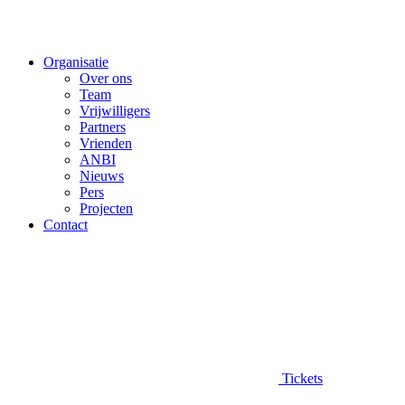
Organisatie
Over ons
Team
Vrijwilligers
Partners
Vrienden
ANBI
Nieuws
Pers
Projecten
Contact
Tickets