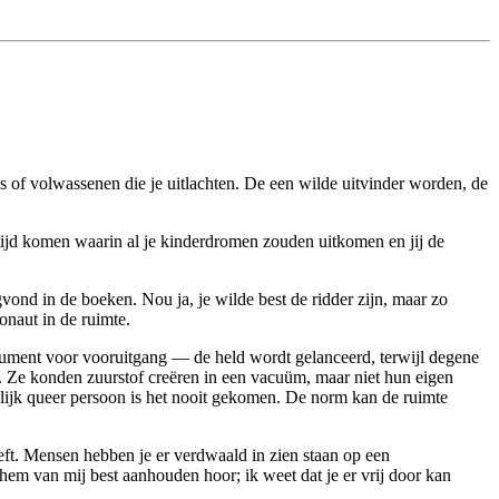
ies of volwassenen die je uitlachten. De een wilde uitvinder worden, de
n tijd komen waarin al je kinderdromen zouden uitkomen en jij de
vond in de boeken. Nou ja, je wilde best de ridder zijn, maar zo
onaut in de ruimte.
nstrument voor vooruitgang — de held wordt gelanceerd, terwijl degene
. Ze konden zuurstof creëren in een vacuüm, maar niet hun eigen
enlijk queer persoon is het nooit gekomen. De norm kan de ruimte
 leeft. Mensen hebben je er verdwaald in zien staan op een
 hem van mij best aanhouden hoor; ik weet dat je er vrij door kan