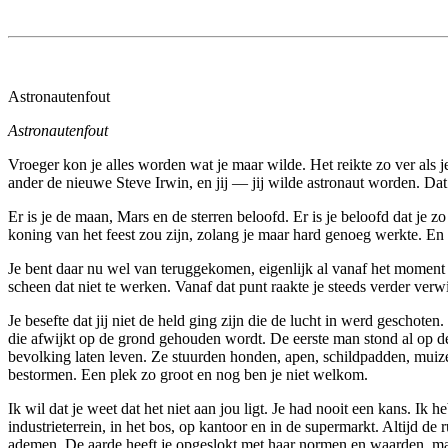
Astronautenfout
Astronautenfout
Vroeger kon je alles worden wat je maar wilde. Het reikte zo ver als j
ander de nieuwe Steve Irwin, en jij — jij wilde astronaut worden. Dat 
Er is je de maan, Mars en de sterren beloofd. Er is je beloofd dat je 
koning van het feest zou zijn, zolang je maar hard genoeg werkte. En 
Je bent daar nu wel van teruggekomen, eigenlijk al vanaf het moment d
scheen dat niet te werken. Vanaf dat punt raakte je steeds verder verw
Je besefte dat jij niet de held ging zijn die de lucht in werd geschot
die afwijkt op de grond gehouden wordt. De eerste man stond al op d
bevolking laten leven. Ze stuurden honden, apen, schildpadden, muizen
bestormen. Een plek zo groot en nog ben je niet welkom.
Ik wil dat je weet dat het niet aan jou ligt. Je had nooit een kans. Ik
industrieterrein, in het bos, op kantoor en in de supermarkt. Altijd d
ademen. De aarde heeft je opgeslokt met haar normen en waarden, maa