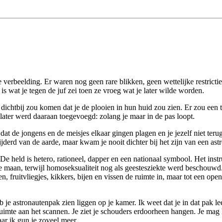
e verbeelding. Er waren nog geen rare blikken, geen wettelijke restrict
is wat je tegen de juf zei toen ze vroeg wat je later wilde worden.
zo dichtbij zou komen dat je de plooien in hun huid zou zien. Er zou ee
later werd daaraan toegevoegd: zolang je maar in de pas loopt.
at de jongens en de meisjes elkaar gingen plagen en je jezelf niet terug
ijderd van de aarde, maar kwam je nooit dichter bij het zijn van een astr
en. De held is hetero, rationeel, dapper en een nationaal symbool. Het i
e maan, terwijl homoseksualiteit nog als geestesziekte werd beschouwd
, fruitvliegjes, kikkers, bijen en vissen de ruimte in, maar tot een op
 heb je astronautenpak zien liggen op je kamer. Ik weet dat je in dat pak
e ruimte aan het scannen. Je ziet je schouders erdoorheen hangen. Je mag
r ik gun je zoveel meer.