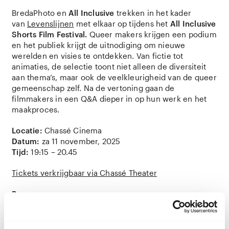
BredaPhoto en
All Inclusive
trekken in het kader
van
Levenslijnen
met elkaar op tijdens het
All Inclusive
Shorts Film Festival.
Queer makers krijgen een podium
en het publiek krijgt de uitnodiging om nieuwe
werelden en visies te ontdekken. Van fictie tot
animaties, de selectie toont niet alleen de diversiteit
aan thema’s, maar ook de veelkleurigheid van de queer
gemeenschap zelf. Na de vertoning gaan de
filmmakers in een Q&A dieper in op hun werk en het
maakproces.
Locatie:
Chassé Cinema
Datum:
za 11 november, 2025
Tijd:
19:15 – 20.45
Tickets verkrijgbaar via Chassé Theater
Programma
Het optreden – Claire Zhou – 20 min
Wanneer de feestelijke Nieuwjaarsviering van de
Chinese kerk nadert, wordt het voor koorzangeres Lin