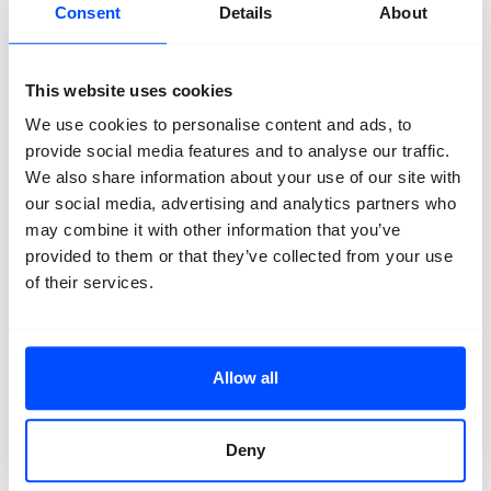
Consent
Details
About
in dit korte drama steeds moeilijker om haar trans
dochter voor de gemeenschap te verbergen.
Light within – Martijn Kersten – 04:28 min
This website uses cookies
We volgen een nerveuze jongen op zijn date. Wanneer
We use cookies to personalise content and ads, to
zijn date hem aanraakt, begint er licht uit zijn lichaam
provide social media features and to analyse our traffic.
te stralen. In paniek probeert hij het te verbergen,
maar het licht neemt hem volledig over en brengt hem
We also share information about your use of our site with
terug naar herinneringen aan zijn gepeste jeugd en het
our social media, advertising and analytics partners who
moment waarop hij zijn glans verloor.
may combine it with other information that you’ve
provided to them or that they’ve collected from your use
Pasara – Jarne Hagelaars – 25 min
of their services.
De 26-jarige Joshua maakt een soloreis naar een gay-
vriendelijk kustplaatsje om een week door te brengen
met de community. Maar eenmaal aangekomen blijkt
het contact leggen met de andere mannen moeilijker
Allow all
dan verwacht.
Piercing Touch – Olga Melcer – 3:52 min
Deny
Piercing Touch vertelt het verhaal van een butch
lesbienne die haar ex maar niet kan loslaten en een lift