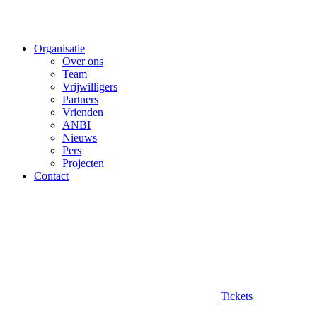
Organisatie
Over ons
Team
Vrijwilligers
Partners
Vrienden
ANBI
Nieuws
Pers
Projecten
Contact
Tickets