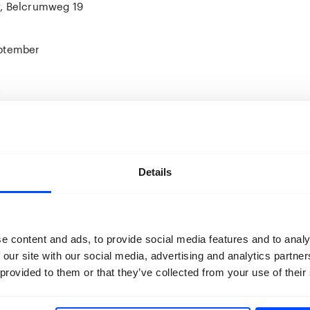
y, Belcrumweg 19
eptember
r
n de deur van MotMot Gallery of via reservering vooraf bij ee
een mogelijk op de dag zelf vanaf 10 uur).
Details
e content and ads, to provide social media features and to analy
 our site with our social media, advertising and analytics partn
 provided to them or that they’ve collected from your use of their