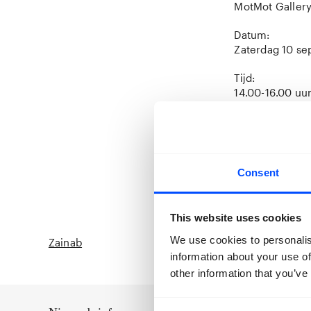
MotMot Galler
Datum:
Zaterdag 10 s
Tijd:
14.00-16.00 uu
Tickets:
€4,50
Verkrijgbaar aa
infopunten (all
Consent
Vol = vol.
This website uses cookies
We use cookies to personalis
Zainab
information about your use of
other information that you’ve