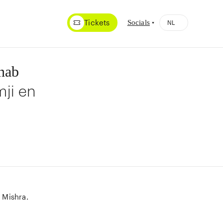
Tickets
Socials
nab
ji en
 Mishra.