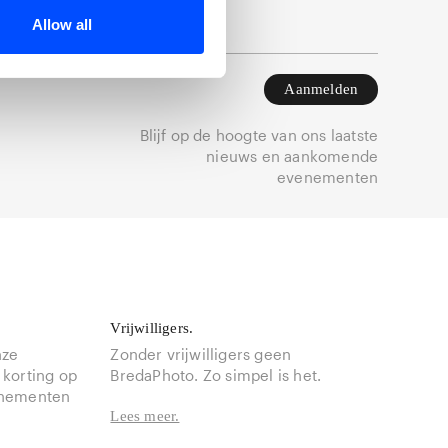
Allow all
Aanmelden
Blijf op de hoogte van ons laatste
nieuws en aankomende
evenementen
Vrijwilligers.
nze
Zonder vrijwilligers geen
 korting op
BredaPhoto. Zo simpel is het.
enementen
Lees meer.