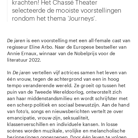
krachten! Het Chassé Theater
selecteerde de mooiste voorstellingen
rondom het thema 'Journeys'.
De jaren
is een voorstelling met een all-female cast van
regisseur Eline Arbo. Naar de Europese bestseller van
Annie Ernaux, winnaar van de Nobelprijs voor de
literatuur 2022.
In
De jaren
vertellen vijf actrices samen het leven van
één vrouw, tegen de achtergrond van een in hoog
tempo veranderende wereld. Ze groeit op tussen het
puin van de Tweede Wereldoorlog, ontworstelt zich
aan haar middenstandsmilieu en wordt schrijfster met
een scherp politiek en sociaal bewustzijn. Aan de hand
van foto’s, songs en nieuwsberichten vertelt ze over
emancipatie, vrouw-zijn, seksualiteit,
klassenverschillen en individuele kansen. In losse
scènes worden muzikale, vrolijke en melancholische
herinneringen opgeroepen. Door één leven te volgen,