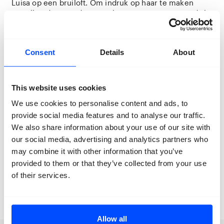
Luisa op een bruiloft. Om indruk op haar te maken
vertellen de twee dat ze op het punt staan een roadtrip
te maken naar het mooie en geheime strand genaamd
Boca del Cielo. Geïnteresseerd vraagt Luisa of ze met
hen mee kan. Snel zijn de drie op weg naar hun
Consent
Details
About
fictieve bestemming. Onderweg leiden verleidingen,
ruzies en het contrast tussen het rijke trio en de arme
omgeving tot de nodige verwikkelingen.
This website uses cookies
Regie:
Alfonso Cuarón
We use cookies to personalise content and ads, to
provide social media features and to analyse our traffic.
Cast:
Maribel Verdú, Gael García Bernal, and Diego
Luna
We also share information about your use of our site with
our social media, advertising and analytics partners who
Duur:
106 minutes
may combine it with other information that you’ve
provided to them or that they’ve collected from your use
Taal:
Spaans
of their services.
Ondertiteling:
Nederlands ondertiteld
Allow all