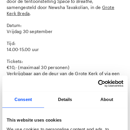
door de tentoonstelling
Space to Breathe
,
samengesteld door Newsha Tavakolian, in de
Grote
Kerk Breda
.
Datum:
Vrijdag 30 september
Tijd:
14.00-15.00 uur
Tickets:
€10,- (maximaal 30 personen)
Verkrijgbaar aan de deur van de Grote Kerk of via een
reservering vooraf bij een van onze drie infopunten
(alleen mogelijk op de dag zelf vanaf 10 uur). Vol = vol.
Consent
Details
About
Newsha Tavakolian
From the series 'Listen', 2011.
Courtesy of the artist and Magnum Photos.
This website uses cookies
We use cookies to personalise content and ads, to