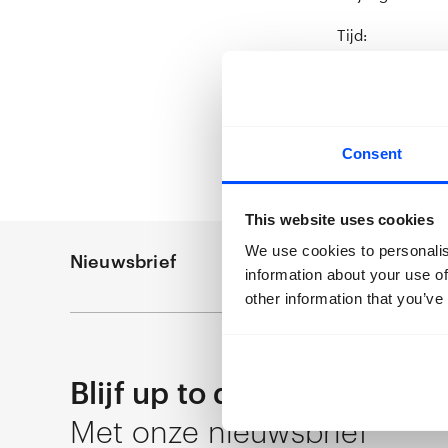
Tijd:
14.00-15.00 uu
Tickets:
€10,- (maximaa
Verkrijgbaar aa
Consent
drie infopunten
This website uses cookies
We use cookies to personalis
Nieuwsbrief
information about your use of
other information that you’ve
Blijf up to date
Met onze nieuwsbrief