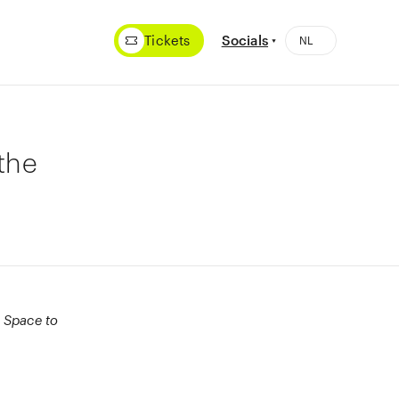
Tickets
Socials
the
g
Space to