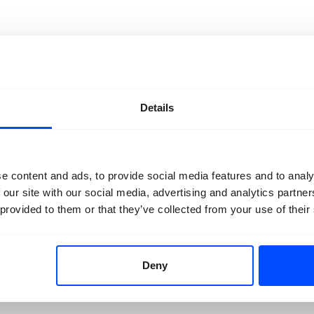
r
l 30 personen)
n de deur van de Grote Kerk of via een reservering vooraf bij
Details
 (alleen mogelijk op de dag zelf vanaf 10 uur). Vol = vol.
e content and ads, to provide social media features and to analy
 our site with our social media, advertising and analytics partn
 provided to them or that they’ve collected from your use of their
Deny