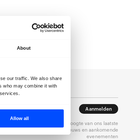
 een van onze
About
se our traffic. We also share
ers who may combine it with
 services.
Aanmelden
Allow all
Blijf op de hoogte van ons laatste
nieuws en aankomende
evenementen