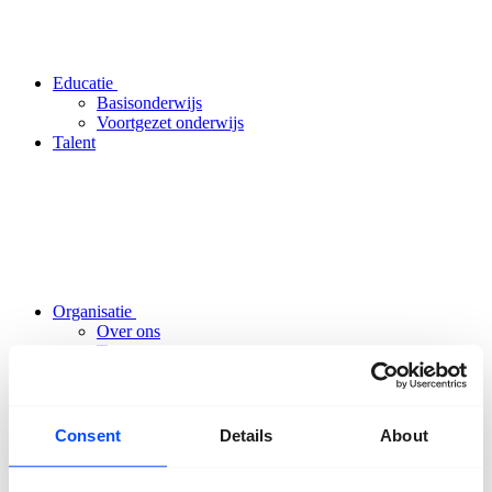
Educatie
Basisonderwijs
Voortgezet onderwijs
Talent
Organisatie
Over ons
Team
Vrijwilligers
Partners
Vrienden
ANBI
Consent
Details
About
Nieuws
Pers
Projecten