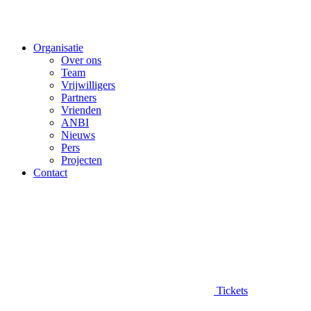
Organisatie
Over ons
Team
Vrijwilligers
Partners
Vrienden
ANBI
Nieuws
Pers
Projecten
Contact
Tickets