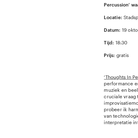
Percussion’ wa
Locatie:
Stadsp
Datum:
19 okt
Tijd:
18:30
Prijs:
gratis
‘Thoughts In Pe
performance en
muziek en beel
cruciale vraag
improvisatiemo
probeer ik harm
van technologi
interpretatie int