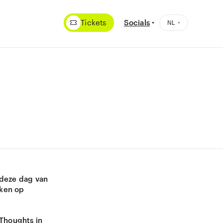
Tickets
Socials
p deze dag van
jken op
‘Thoughts in