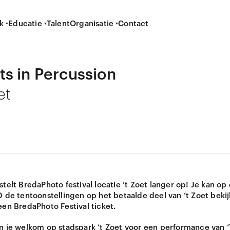
k
Educatie
Talent
Organisatie
Contact
s in Percussion
et
telt BredaPhoto festival locatie ’t Zoet langer op! Je kan o
0 de tentoonstellingen op het betaalde deel van ’t Zoet beki
een BredaPhoto Festival ticket.
n je welkom op stadspark ’t Zoet voor een performance van 