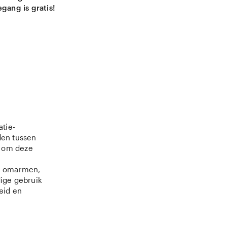
gang is gratis!
tie-
den tussen
n om deze
te omarmen,
dige gebruik
eid en