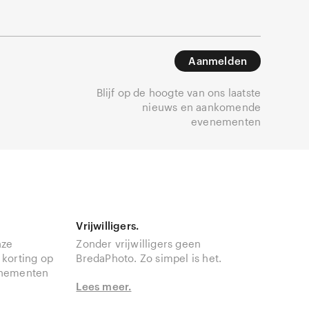
Aanmelden
Blijf op de hoogte van ons laatste
nieuws en aankomende
evenementen
Vrijwilligers.
nze
Zonder vrijwilligers geen
 korting op
BredaPhoto. Zo simpel is het.
enementen
Lees meer.