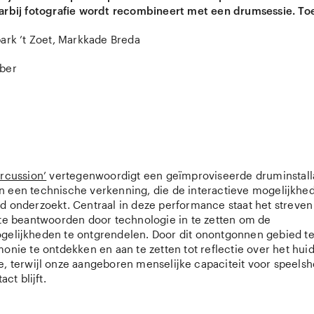
arbij fotografie wordt recombineert met een drumsessie. Toe
ark ’t Zoet, Markkade Breda
ober
rcussion’
vertegenwoordigt een geïmproviseerde druminstalla
 een technische verkenning, die de interactieve mogelijkhe
d onderzoekt. Centraal in deze performance staat het streve
 te beantwoorden door technologie in te zetten om de
gelijkheden te ontgrendelen. Door dit onontgonnen gebied 
onie te ontdekken en aan te zetten tot reflectie over het hui
e, terwijl onze aangeboren menselijke capaciteit voor speelsh
act blijft.