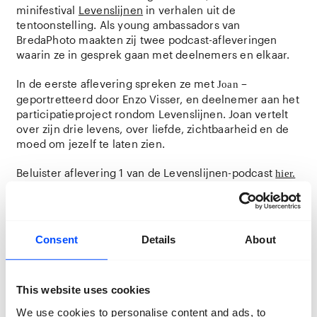
minifestival
Levenslijnen
in verhalen uit de
tentoonstelling. Als young ambassadors van
BredaPhoto maakten zij twee podcast-afleveringen
waarin ze in gesprek gaan met deelnemers en elkaar.
In de eerste aflevering spreken ze met
–
Joan
geportretteerd door Enzo Visser, en deelnemer aan het
participatieproject rondom Levenslijnen. Joan vertelt
over zijn drie levens, over liefde, zichtbaarheid en de
moed om jezelf te laten zien.
Beluister aflevering 1 van de Levenslijnen-podcast
hier.
‘Levenslijnen’ is van t/m 30 november te bezoeken in
Clublokaal, de Nieuwe Veste, het Chassé Theater en
het Valkenberg park.
Consent
Details
About
This website uses cookies
We use cookies to personalise content and ads, to