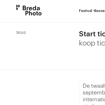
Festival
Bezoe
Start t
terug
koop tic
De twaal
septembe
internat