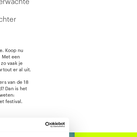
verwachte
chter
ie. Koop nu
. Met een
 zo vaak je
tout er al uit.
ers van de 18
d? Dan is het
 weten:
et festival.