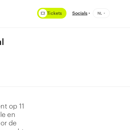
Tickets
Socials
l
nt op 11
le en
oor de