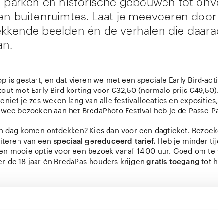
n parken en historische gebouwen tot on
en buitenruimtes. Laat je meevoeren door
kkende beelden én de verhalen die daara
an.
p is gestart, en dat vieren we met een speciale Early Bird-act
out met Early Bird korting voor €32,50 (normale prijs €49,50)
eniet je zes weken lang van alle festivallocaties en exposities,
twee bezoeken aan het BredaPhoto Festival heb je de Passe-Par
een dag komen ontdekken? Kies dan voor een dagticket. Bezoek
fiteren van een
speciaal gereduceerd tarief.
Heb je minder tij
en mooie optie voor een bezoek vanaf 14.00 uur. Goed om te
r de 18 jaar én BredaPas-houders krijgen
gratis toegang
tot h