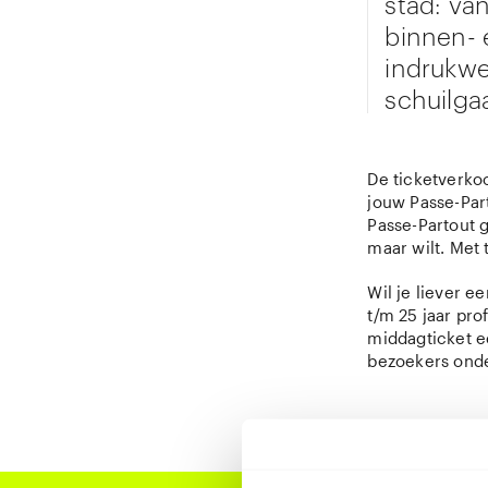
stad: va
binnen- 
indrukwe
schuilga
De ticketverkoo
jouw Passe-Part
Passe-Partout g
maar wilt. Met 
Wil je liever 
t/m 25 jaar pro
middagticket e
bezoekers onde