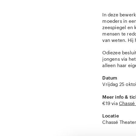
In deze bewer
moeders in een 
zeespiegel en k
mensen te redd
van weten. Hij 
Odiezee beslui
jongens via he
alleen haar ei
Datum
Vrijdag 25 okto
Meer info & tic
€19 via
Chassé 
Locatie
Chassé Theater