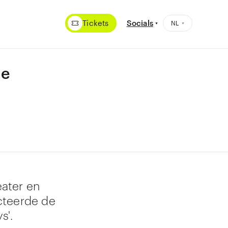
Tickets
Socials
ee
ater en
cteerde de
s'.