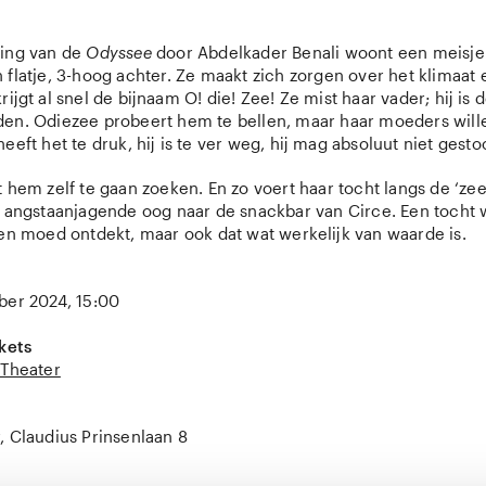
king van de
Odyssee
door Abdelkader Benali woont een meisje
flatje, 3-hoog achter. Ze maakt zich zorgen over het klimaat 
rijgt al snel de bijnaam O! die! Zee! Ze mist haar vader; hij is
en. Odiezee probeert hem te bellen, maar haar moeders wille
heeft het te druk, hij is te ver weg, hij mag absoluut niet gest
t hem zelf te gaan zoeken. En zo voert haar tocht langs de ‘z
t angstaanjagende oog naar de snackbar van Circe. Een tocht w
gen moed ontdekt, maar ook dat wat werkelijk van waarde is.
ber 2024, 15:00
kets
Theater
, Claudius Prinsenlaan 8