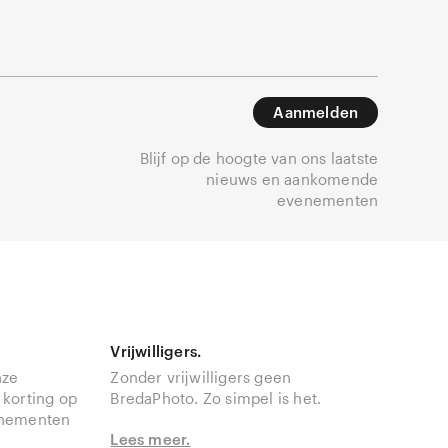
Aanmelden
Blijf op de hoogte van ons laatste
nieuws en aankomende
evenementen
Vrijwilligers.
nze
Zonder vrijwilligers geen
 korting op
BredaPhoto. Zo simpel is het.
enementen
Lees meer.