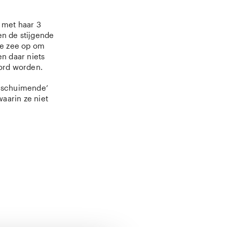
 met haar 3
en de stijgende
 de zee op om
n daar niets
oord worden.
eeschuimende’
aarin ze niet