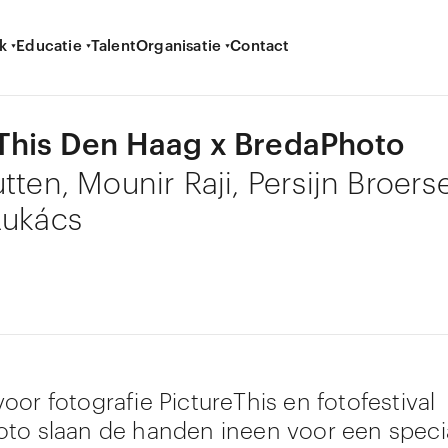
k
Educatie
Talent
Organisatie
Contact
This Den Haag x BredaPhoto
tten, Mounir Raji, Persijn Broers
Lukács
oor fotografie PictureThis en fotofestival
to slaan de handen ineen voor een special