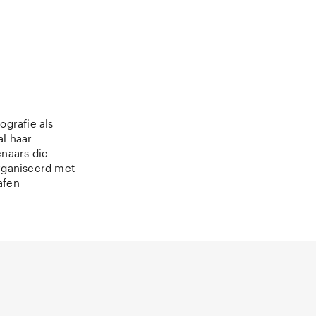
ografie als
al haar
enaars die
organiseerd met
afen