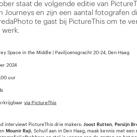
ober staat de volgende editie van PictureT
n Journeys en zijn een aantal fotografen di
redaPhoto te gast bij PictureThis om te ve
 werk.
ey Space in the Middle | Paviljoensgracht 20-24, Den Haag
ber 2024
.00 uur
ds
erkrijgbaar
via PictureThis
nd interviewt PictureThis drie makers:
Joost Rutten
,
Persijn B
en
Mounir Raji.
Schuif aan in Den Haag, maak kennis met een