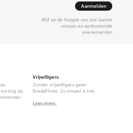
Aanmelden
Blijf op de hoogte van ons laatste
nieuws en aankomende
evenementen
Vrijwilligers.
nze
Zonder vrijwilligers geen
 korting op
BredaPhoto. Zo simpel is het.
enementen
Lees meer.