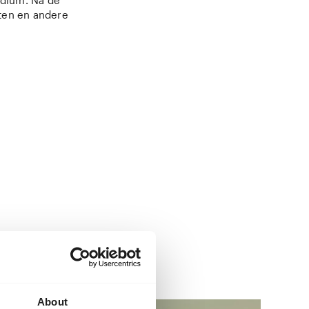
odium. Na de
aten en andere
About