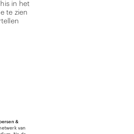
his in het
e te zien
rtellen
roersen &
 netwerk van