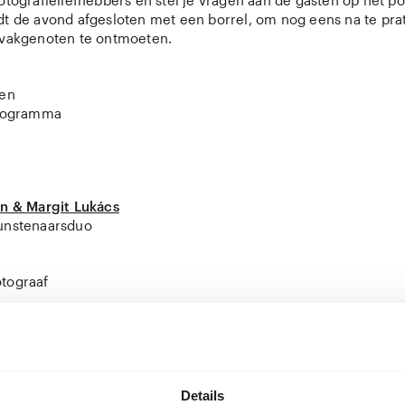
otografieliefhebbers en stel je vragen aan de gasten op het p
dt de avond afgesloten met een borrel, om nog eens na te pr
 vakgenoten te ontmoeten.
pen
programma
en & Margit Lukács
unstenaarsduo
tograaf
 programma
Details