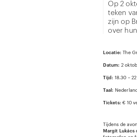
Op 2 okt
teken va
zijn op B
over hun
Locatie:
The Gr
Datum:
2 okto
Tijd:
18.30 – 22
Taal:
Nederlan
Tickets:
€ 10 v
Tijdens de avo
Margit Lukács