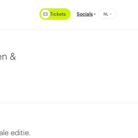
Tickets
Socials
en &
e editie.